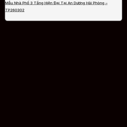
Mẫu Nhà Phố 3 Tầng Hiện Đại Tại An Dương Hải Phòng –
TP260302