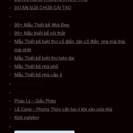
DỰ ÁN SỬA CHỮA CẢI TẠO
MẪU THIẾT KẾ
99+ Mẫu Thiết kế Nhà Đẹp
99+ Mẫu thiết kế nội thất
Mẫu Thiết kế biệt thự cổ điển, tân cổ điển, nhà mái thái,
mái nhật
Mẫu Thiết kế biệt thự hiện đại
Mẫu Thiết kế nhà phố
Mẫu Thiết kế nhà cấp 4
TOP nhà ĐẸP
CẨM NANG
Pháp Lý – Giấy Phép
Lễ Cúng – Phong Thủy cần lưu ý khi xây sửa nhà
Kinh nghiệm