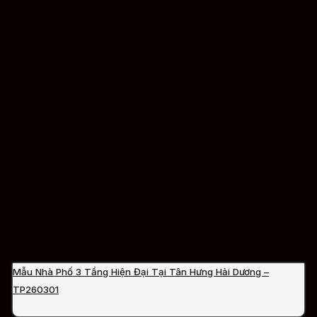
Mẫu Nhà Phố 3 Tầng Hiện Đại Tại Tân Hưng Hải Dương –
TP260301