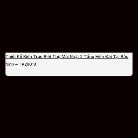
Thiết Kế Kiến Trúc Biệt Thự Mái Nhật 2 Tầng Hiện Đại Tại Bắc
Ninh – TP26013