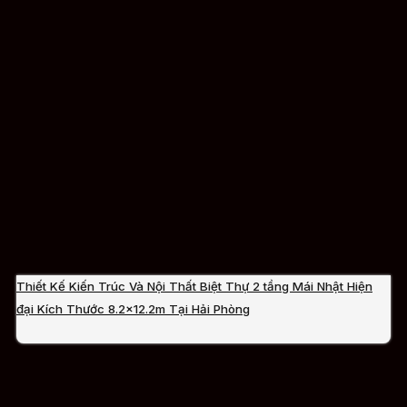
Thiết Kế Kiến Trúc Và Nội Thất Biệt Thự 2 tầng Mái Nhật Hiện
đại Kích Thước 8.2×12.2m Tại Hải Phòng