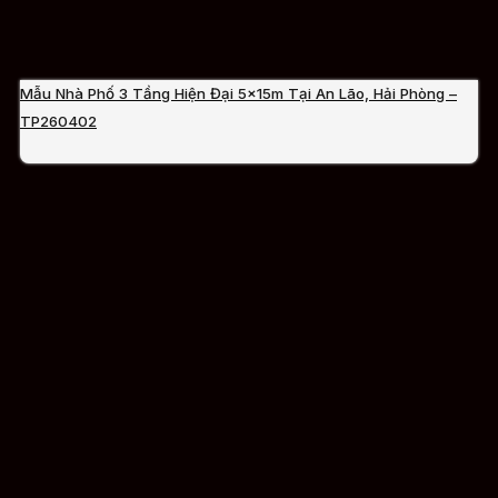
Mẫu Nhà Phố 3 Tầng Hiện Đại 5x15m Tại An Lão, Hải Phòng –
TP260402