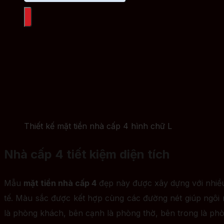
Thiết kế mặt tiền nhà cấp 4 hình chữ L
Nhà cấp 4 tiết kiệm diện tích
Mẫu
mặt tiền nhà cấp 4
đẹp này được xây dựng với nhiều 
tế. Màu sắc được kết hợp cùng các đường nét giúp ngôi nh
là phòng khách, bên cạnh là phòng thờ, bên trong là phòn