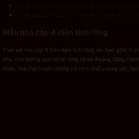
Top 8 mẫu thiết kế nhà mái bằng 1 tầng hiện đại ai
8 mẫu nhà phố 2 tầng hiện đại được nhiều người ư
Mẫu nhà cấp 4 diện tích rộng
Thiết kế nhà cấp 4 trên diện tích rộng lớn bao gồm 4 p
nhà, cho không gian sống rộng rãi và thoáng đãng. Cách 
nhiên. Mái thái truyền thống với hình khối vuông vức, tạo