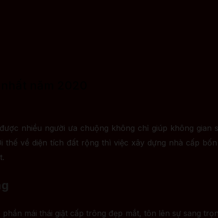
i nhất năm 2020
 được nhiều người ưa chuộng không chỉ giúp không gian 
thế về diện tích đất rộng thì việc xây dựng nhà cấp bốn l
t.
ng
hần mái thái giật cấp trông đẹp mắt, tôn lên sự sang trọn