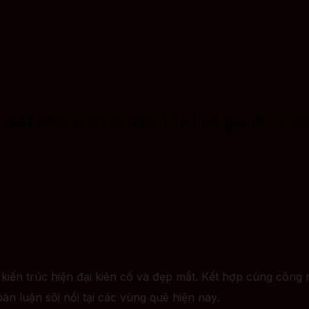
 Bắt Mắt kích thước 13×11m gia đình 
iến trúc hiện đại kiên cố và đẹp mắt. Kết hợp cùng công n
n luận sôi nổi tại các vùng quê hiện nay.