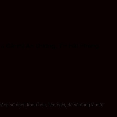
chú Cảnh| An Dương, TP Hải Phòng
ăng sử dụng khoa học, tiện nghi, đã và đang là một