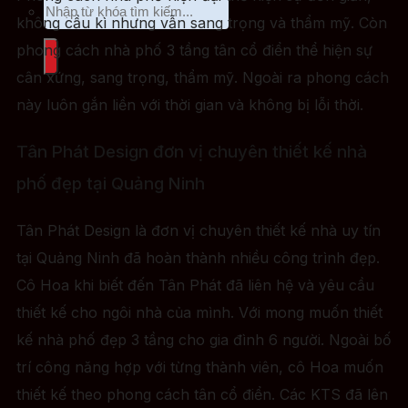
không cầu kì nhưng vẫn sang trọng và thẩm mỹ. Còn
phong cách nhà phố 3 tầng tân cổ điển thể hiện sự
cân xứng, sang trọng, thẩm mỹ. Ngoài ra phong cách
này luôn gắn liền với thời gian và không bị lỗi thời.
Tân Phát Design đơn vị chuyên thiết kế nhà
phố đẹp tại Quảng Ninh
Tân Phát Design là đơn vị chuyên thiết kế nhà uy tín
tại Quảng Ninh đã hoàn thành nhiều công trình đẹp.
Cô Hoa khi biết đến Tân Phát đã liên hệ và yêu cầu
thiết kế cho ngôi nhà của mình. Với mong muốn thiết
kế nhà phố đẹp 3 tầng cho gia đình 6 người. Ngoài bố
trí công năng hợp với từng thành viên, cô Hoa muốn
thiết kế theo phong cách tân cổ điển. Các KTS đã lên