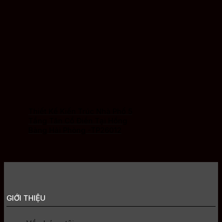
Thiết Kế Kiến Trúc Nhà Phố 5
Tầng Tân Cổ Điển Tại Hồng
Bàng Hải Phòng -TP26012
GIỚI THIỆU