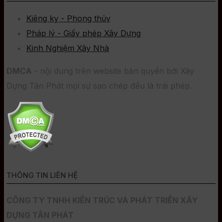
Kiêng kỵ - Phong thủy
Pháp lý - Giấy phép Xây Dựng
Kinh Nghiệm Xây Nhà
DMCA
- nội dung trên website bản quyền bởi Xây
Dựng Tân Phát mọi sự sao chép đều là trái phép.
THÔNG TIN LIÊN HỆ
CÔNG TY TNHH KIẾN TRÚC VÀ PHÁT TRIỂN XÂY
DỰNG TÂN PHÁT