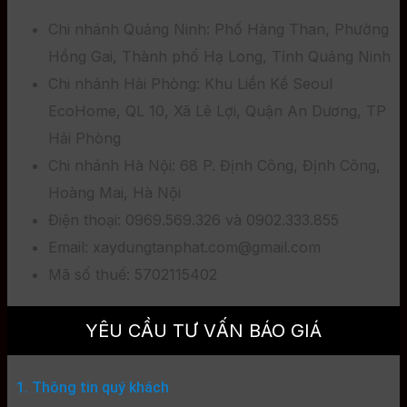
Chi nhánh Quảng Ninh: Phố Hàng Than, Phường
Hồng Gai, Thành phố Hạ Long, Tỉnh Quảng Ninh
Chi nhánh Hải Phòng: Khu Liền Kề Seoul
EcoHome, QL 10, Xã Lê Lợi, Quận An Dương, TP
Hải Phòng
Chi nhánh Hà Nội: 68 P. Định Công, Định Công,
Hoàng Mai, Hà Nội
Điện thoại: 0969.569.326 và 0902.333.855
Email: xaydungtanphat.com@gmail.com
Mã số thuế: 5702115402
YÊU CẦU TƯ VẤN BÁO GIÁ
1. Thông tin quý khách