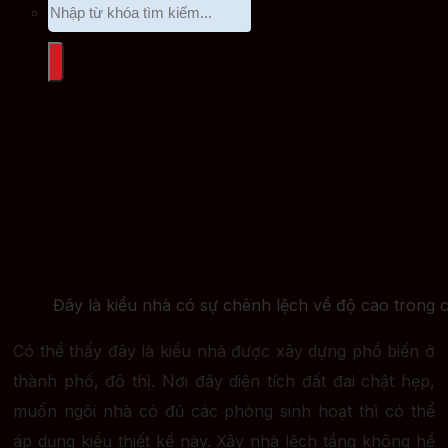
Đây là kiểu nhà có sự chênh lệch về độ cao trong 
Có thể thấy đây là kiểu nhà được xây dựng phổ biến ở
thành phố, đô thị. Nơi đây diện tích đất đai chật hẹp,
muốn ngôi nhà có đủ các phòng sinh hoạt thì có thể
áp dụng kiểu thiết kế này. Xây nhà lệch tầng không hề