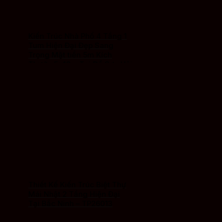
Kiến Trúc Nhà Phố 4 Tầng 1
Tum Hiện Đại Đẹp Sang
Trọng Mặt tiền 5m Kích
Thước 5x18m Tại Đồ Sơn Hải
Phòng – TP26021
Thiết Kế Kiến Trúc Biệt Thự
Mái Nhật 2 Tầng Hiện Đại
Tại Bắc Ninh – TP26013