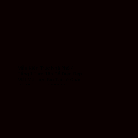
Mẫu Kiến Trúc Nhà Phố 4
Tầng 1 Tum Tân Cổ Điển Đẹp
Mắt Mặt tiền 5m Tại Lê Chân
Hải Phòng -TP260202