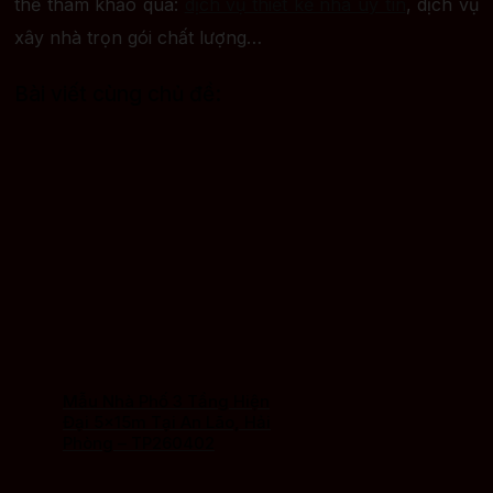
thể tham khảo qua:
dịch vụ thiết kế nhà uy tín
, dịch vụ
xây nhà trọn gói chất lượng…
Bài viết cùng chủ đề:
Mẫu Nhà Phố 3 Tầng Hiện
Đại 5x15m Tại An Lão, Hải
Phòng – TP260402