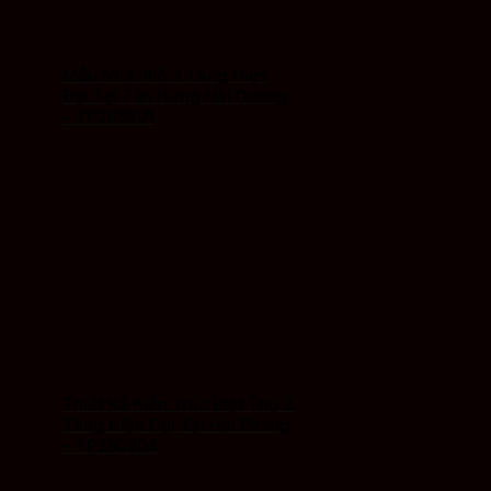
Mẫu Nhà Phố 3 Tầng Hiện
Đại Tại Tân Hưng Hải Dương
– TP260301
Thiết Kế Kiến Trúc Biệt Thự 3
Tầng Hiện Đại Tại Hải Phòng
– TP260204