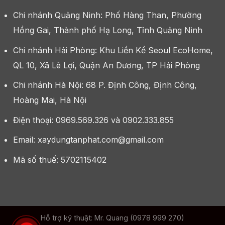
Chi nhánh Quảng Ninh: Phố Hàng Than, Phường
Hồng Gai, Thành phố Hạ Long, Tỉnh Quảng Ninh
Chi nhánh Hải Phòng: Khu Liền Kề Seoul EcoHome,
QL 10, Xã Lê Lợi, Quận An Dương, TP Hải Phòng
Chi nhánh Hà Nội: 68 P. Định Công, Định Công,
Hoàng Mai, Hà Nội
Điện thoại: 0969.569.326 và 0902.333.855
Email: xaydungtanphat.com@gmail.com
Mã số thuế: 5702115402
Hỗ trợ kỹ thuật: Mr. Quang (0978 999 270)