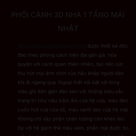
PHỐI CẢNH 3D NHÀ 1 TẦNG MÁI
NHẬT
Nhà vườn mái Nhật đẹp nhất
được thiết kế độc
đáo theo phong cách hiện đại gần gũi, hòa
quyện với cảnh quan thiên nhiên, tạo nên sức
thu hút mọi ánh nhìn của hầu khắp người dân
khi đi ngang qua. Ngoại thất nổi bật với tông
màu ghi đơn giản đan xen với những màu sắc
trang trí như nâu trầm ấm của hệ cửa, màu đen
cuốn hút của cửa sổ, màu xanh lam của hệ mái.
Không chỉ vậy phần chân tường còn khéo léo
ốp với hệ gạch thẻ màu xám, phần mái được bo