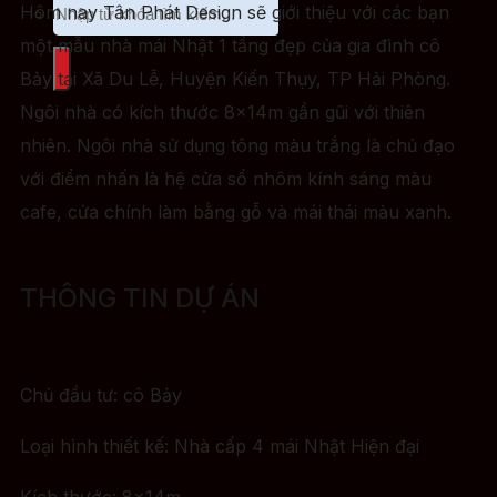
Hôm nay Tân Phát Design sẽ giới thiệu với các bạn
một mẫu nhà mái Nhật 1 tầng đẹp của gia đình cô
Bảy tại Xã Du Lễ, Huyện Kiến Thụy, TP Hải Phòng.
Ngôi nhà có kích thước 8x14m gần gũi với thiên
nhiên. Ngôi nhà sử dụng tông màu trắng là chủ đạo
với điểm nhấn là hệ cửa sổ nhôm kính sáng màu
cafe, cửa chính làm bằng gỗ và mái thái màu xanh.
THÔNG TIN DỰ ÁN
Chủ đầu tư: cô Bảy
Loại hình thiết kế: Nhà cấp 4 mái Nhật Hiện đại