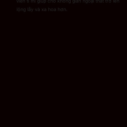
viền tỉ mỉ giúp cho không gian ngoại thất trở lên
lộng lẫy và xa hoa hơn.