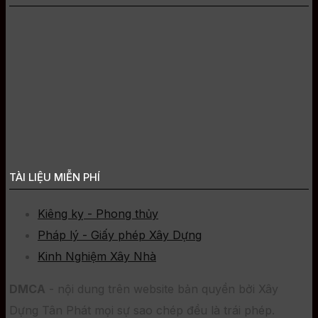
TÀI LIỆU MIỄN PHÍ
Kiêng kỵ - Phong thủy
Pháp lý - Giấy phép Xây Dựng
Kinh Nghiệm Xây Nhà
DMCA
- nội dung trên website bản quyền bởi Xây
Dựng Tân Phát mọi sự sao chép đều là trái phép.