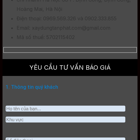
Hoàng Mai, Hà Nội
Điện thoại: 0969.569.326 và 0902.333.855
Email: xaydungtanphat.com@gmail.com
Mã số thuế: 5702115402
YÊU CẦU TƯ VẤN BÁO GIÁ
1. Thông tin quý khách