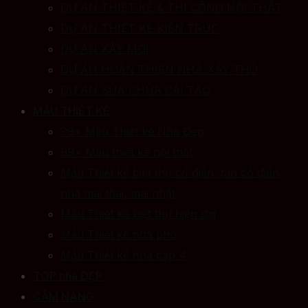
DỰ ÁN THIẾT KẾ & THI CÔNG NỘI THẤT
DỰ ÁN THIẾT KẾ KIẾN TRÚC
DỰ ÁN XÂY MỚI
DỰ ÁN HOÀN THIỆN NHÀ XÂY THÔ
DỰ ÁN SỬA CHỮA CẢI TẠO
MẪU THIẾT KẾ
99+ Mẫu Thiết kế Nhà Đẹp
99+ Mẫu thiết kế nội thất
Mẫu Thiết kế biệt thự cổ điển, tân cổ điển,
nhà mái thái, mái nhật
Mẫu Thiết kế biệt thự hiện đại
Mẫu Thiết kế nhà phố
Mẫu Thiết kế nhà cấp 4
TOP nhà ĐẸP
CẨM NANG