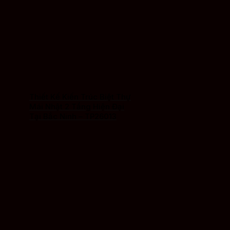
Thiết Kế Kiến Trúc Biệt Thự
Mái Nhật 2 Tầng Hiện Đại
Tại Bắc Ninh – TP26013