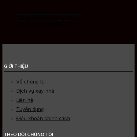
Thiết Kế Kiến Trúc Nhà Phố 5
Tầng Tân Cổ Điển Tại Hồng
Bàng Hải Phòng -TP26012
GIỚI THIỆU
Về chúng tôi
Dịch vụ xây nhà
Liên hệ
Tuyển dụng
Điều khoản chính sách
THEO DÕI CHÚNG TÔI