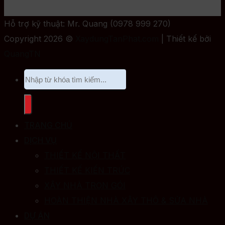
Hỗ trợ kỹ thuật: Mr. Quang (0978 999 270)
Copyright 2026 ©
XaydungTanPhat.com
| Thiết kế bởi
QuangTN
TRANG CHỦ
DỊCH VỤ
THIẾT KẾ NỘI THẤT
THIẾT KẾ KIẾN TRÚC
XÂY NHÀ TRỌN GÓI
HOÀN THIỆN NHÀ XÂY THÔ & SỬA NHÀ
DỰ ÁN