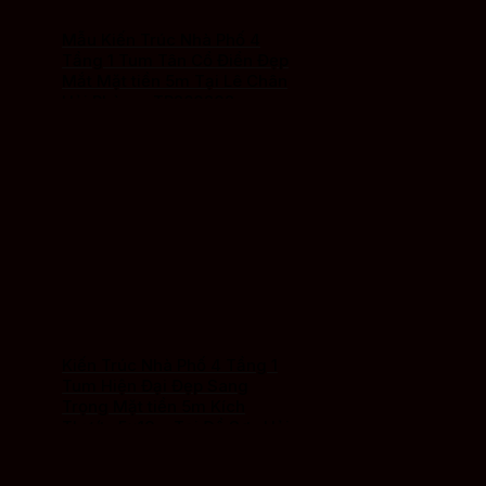
Mẫu Kiến Trúc Nhà Phố 4
Tầng 1 Tum Tân Cổ Điển Đẹp
Mắt Mặt tiền 5m Tại Lê Chân
Hải Phòng -TP260202
Kiến Trúc Nhà Phố 4 Tầng 1
Tum Hiện Đại Đẹp Sang
Trọng Mặt tiền 5m Kích
Thước 5x18m Tại Đồ Sơn Hải
Phòng – TP26021