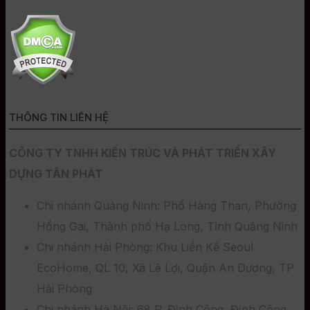
THÔNG TIN LIÊN HỆ
CÔNG TY TNHH KIẾN TRÚC VÀ PHÁT TRIỂN XÂY
DỰNG TÂN PHÁT
Chi nhánh Quảng Ninh: Phố Hàng Than, Phường
Hồng Gai, Thành phố Hạ Long, Tỉnh Quảng Ninh
Chi nhánh Hải Phòng: Khu Liền Kề Seoul
EcoHome, QL 10, Xã Lê Lợi, Quận An Dương, TP
Hải Phòng
Chi nhánh Hà Nội: 68 P. Định Công, Định Công,