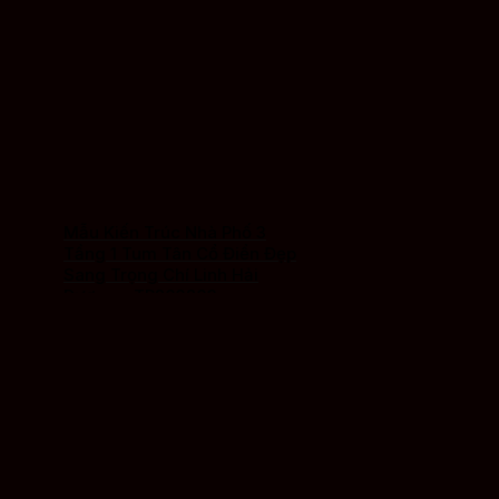
Mẫu Kiến Trúc Nhà Phố 3
Tầng 1 Tum Tân Cổ Điển Đẹp
Sang Trọng Chí Linh Hải
Dương – TP260203