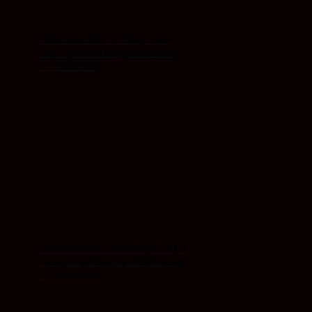
Mẫu Nhà Phố 3 Tầng Hiện
Đại Tại Tân Hưng Hải Dương
– TP260301
Thiết Kế Kiến Trúc Biệt Thự 3
Tầng Hiện Đại Tại Hải Phòng
– TP260204