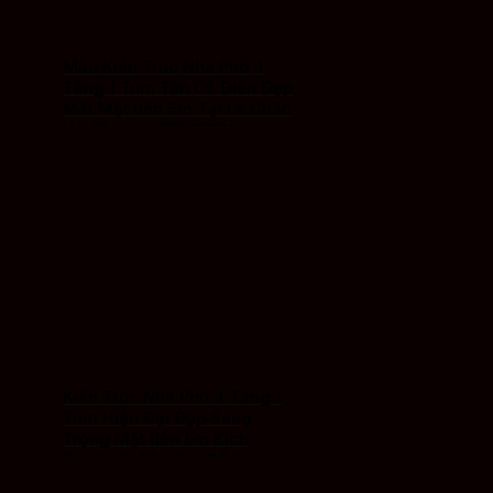
Mẫu Kiến Trúc Nhà Phố 4
Tầng 1 Tum Tân Cổ Điển Đẹp
Mắt Mặt tiền 5m Tại Lê Chân
Hải Phòng -TP260202
Kiến Trúc Nhà Phố 4 Tầng 1
Tum Hiện Đại Đẹp Sang
Trọng Mặt tiền 5m Kích
Thước 5x18m Tại Đồ Sơn Hải
Phòng – TP26021