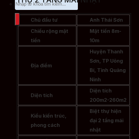
Chủ đầu tư
Anh Thái Sơn
Chiều rộng mặt
Mặt tiền 8m-
tiền
10m
Huyện Thanh
Sơn, TP Uông
Địa điểm
Bí, Tỉnh Quảng
Ninh
Diện tích
Diện tích
200m2-260m2
Biệt thự hiện
Kiểu kiến trúc,
đại 2 tầng mái
phong cách
nhật