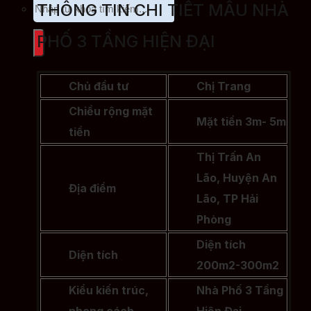
THÔNG TIN CHI TIẾT MẪU NHÀ
PHỐ 3 TẦNG HIỆN ĐẠI
Chủ đầu tư
Chị Trang
Chiều rộng mặt
Mặt tiền 3m- 5m
tiền
Thị Trấn An
Lão, Huyện An
Địa điểm
Lão, TP Hải
Phòng
Diện tích
Diện tích
200m2-300m2
Kiểu kiến trúc,
Nhà Phố 3 Tầng
phong cách
Hiện Đại