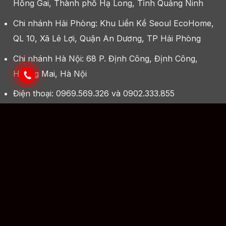
Hồng Gai, Thành phố Hạ Long, Tỉnh Quảng Ninh
Chi nhánh Hải Phòng: Khu Liền Kề Seoul EcoHome,
QL 10, Xã Lê Lợi, Quận An Dương, TP Hải Phòng
Chi nhánh Hà Nội: 68 P. Định Công, Định Công,
Hoàng Mai, Hà Nội
Điện thoại: 0969.569.326 và 0902.333.855
Email: xaydungtanphat.com@gmail.com
Mã số thuế: 5702115402
Hỗ trợ kỹ thuật: Mr. Quang (0978 999 270)
Copyright 2026 ©
XaydungTanPhat.com
| Thiết kế bởi
QuangTN