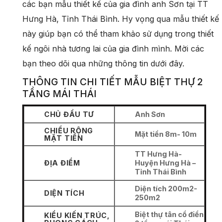
các bạn mẫu thiết kế của gia đình anh Sơn tại TT
Hưng Hà, Tỉnh Thái Bình. Hy vọng qua mẫu thiết kế
này giúp bạn có thể tham khảo sử dụng trong thiết
kế ngôi nhà tương lai của gia đình mình. Mời các
bạn theo dõi qua những thông tin dưới đây.
THÔNG TIN CHI TIẾT MẪU BIỆT THỰ 2
TẦNG MÁI THÁI
CHỦ ĐẦU TƯ
Anh Sơn
CHIỀU RỘNG
Mặt tiền 8m- 10m
MẶT TIỀN
TT Hưng Hà-
ĐỊA ĐIỂM
Huyện Hưng Hà –
Tỉnh Thái Bình
Diện tích 200m2-
DIỆN TÍCH
250m2
Biệt thự tân cổ điển
KIỂU KIẾN TRÚC,