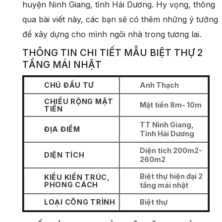
huyện Ninh Giang, tỉnh Hải Dương. Hy vọng, thông
qua bài viết này, các bạn sẽ có thêm những ý tưởng
để xây dựng cho mình ngôi nhà trong tương lai.
THÔNG TIN CHI TIẾT MẪU BIỆT THỰ 2
TẦNG MÁI NHẬT
CHỦ ĐẦU TƯ
Anh Thạch
CHIỀU RỘNG MẶT
Mặt tiền 8m- 10m
TIỀN
TT Ninh Giang,
ĐỊA ĐIỂM
Tỉnh Hải Dương
Diện tích 200m2-
DIỆN TÍCH
260m2
Biệt thự hiện đại 2
KIỂU KIẾN TRÚC,
PHONG CÁCH
tầng mái nhật
LOẠI CÔNG TRÌNH
Biệt thự