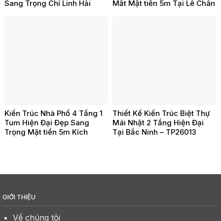
Sang Trọng Chí Linh Hải
Mắt Mặt tiền 5m Tại Lê Chân
Dương – TP260203
Hải Phòng -TP260202
Kiến Trúc Nhà Phố 4 Tầng 1
Thiết Kế Kiến Trúc Biệt Thự
Tum Hiện Đại Đẹp Sang
Mái Nhật 2 Tầng Hiện Đại
Trọng Mặt tiền 5m Kích
Tại Bắc Ninh – TP26013
Thước 5x18m Tại Đồ Sơn Hải
Phòng – TP26021
GIỚI THIỆU
Về chúng tôi