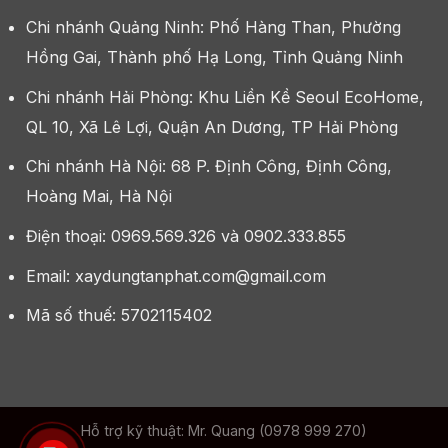
Chi nhánh Quảng Ninh: Phố Hàng Than, Phường
Hồng Gai, Thành phố Hạ Long, Tỉnh Quảng Ninh
Chi nhánh Hải Phòng: Khu Liền Kề Seoul EcoHome,
QL 10, Xã Lê Lợi, Quận An Dương, TP Hải Phòng
Chi nhánh Hà Nội: 68 P. Định Công, Định Công,
Hoàng Mai, Hà Nội
Điện thoại: 0969.569.326 và 0902.333.855
Email: xaydungtanphat.com@gmail.com
Mã số thuế: 5702115402
Hỗ trợ kỹ thuật: Mr. Quang (0978 999 270)