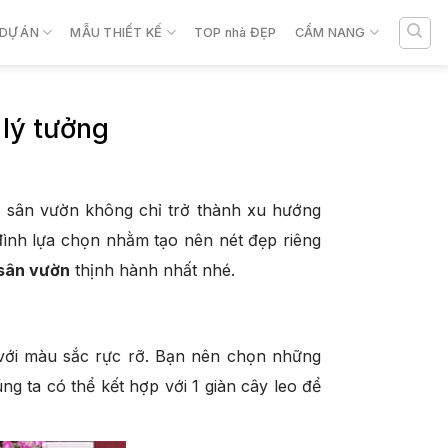
DỰ ÁN
MẪU THIẾT KẾ
TOP nhà ĐẸP
CẨM NANG
 lý tưởng
nh sân vườn không chỉ trở thành xu hướng
đình lựa chọn nhằm tạo nên nét đẹp riêng
 sân vườn
thịnh hành nhất nhé.
i với màu sắc rực rỡ. Bạn nên chọn những
 ta có thể kết hợp với 1 giàn cây leo để