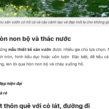
hu sân vườn có hồ cá và cây cảnh tạo vẻ đẹp mới lạ cho không gi
òn non bộ và thác nước
những
mẫu thiết kế sân vườn
được nhiều gia chủ lựa chọn. 
ình tròn, hình bầu dục hoặc uốn lượn Đặc biệt, để tiểu c
ống, len lỏi qua hòn non bộ và chảy xuống hồ.
ẹp hiện đại
á rẻ
thôn quê với cỏ lát, đường đi