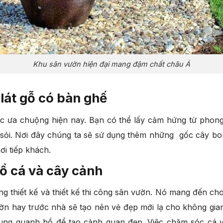
Khu sân vườn hiện đại mang đậm chất châu Á
lát gỗ có bàn ghế
c ưa chuộng hiện nay. Bạn có thể lấy cảm hứng từ phong 
 sỏi. Nơi đây chúng ta sẽ sử dụng thêm những gốc cây bo
ơi tiếp khách.
ồ cá và cây cảnh
g thiết kế và thiết kế thi công sân vườn. Nó mang đến c
vườn hay trước nhà sẽ tạo nên vẻ đẹp mới lạ cho không gian
xung quanh hồ để tạo cảnh quan đẹp. Việc chăm sóc cá v