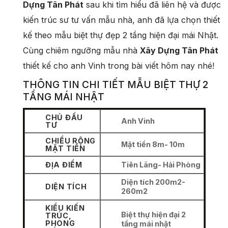
Dựng Tân Phát
sau khi tìm hiểu đã liên hệ và được
kiến trúc sư tư vấn mẫu nhà, anh đã lựa chọn thiết
kế theo mẫu biệt thự đẹp 2 tầng hiện đại mái Nhật.
Cùng chiêm ngưỡng mẫu nhà
Xây Dựng Tân Phát
thiết kế cho anh Vinh trong bài viết hôm nay nhé!
THÔNG TIN CHI TIẾT MẪU BIỆT THỰ 2
TẦNG MÁI NHẬT
CHỦ ĐẦU
Anh Vinh
TƯ
CHIỀU RỘNG
Mặt tiền 8m- 10m
MẶT TIỀN
ĐỊA ĐIỂM
Tiên Lãng- Hải Phòng
Diện tích 200m2-
DIỆN TÍCH
260m2
KIỂU KIẾN
Biệt thự hiện đại 2
TRÚC,
PHONG
tầng mái nhật