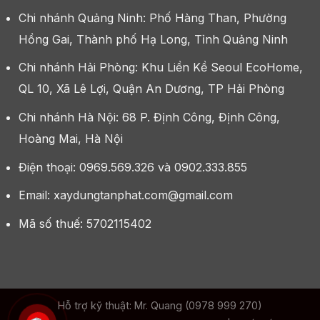
Chi nhánh Quảng Ninh: Phố Hàng Than, Phường
Hồng Gai, Thành phố Hạ Long, Tỉnh Quảng Ninh
Chi nhánh Hải Phòng: Khu Liền Kề Seoul EcoHome,
QL 10, Xã Lê Lợi, Quận An Dương, TP Hải Phòng
Chi nhánh Hà Nội: 68 P. Định Công, Định Công,
Hoàng Mai, Hà Nội
Điện thoại: 0969.569.326 và 0902.333.855
Email: xaydungtanphat.com@gmail.com
Mã số thuế: 5702115402
Hỗ trợ kỹ thuật: Mr. Quang (0978 999 270)