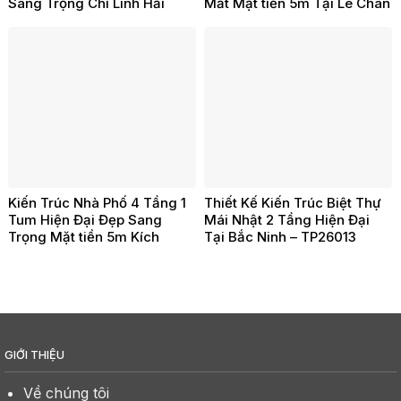
Sang Trọng Chí Linh Hải
Mắt Mặt tiền 5m Tại Lê Chân
Dương – TP260203
Hải Phòng -TP260202
Kiến Trúc Nhà Phố 4 Tầng 1
Thiết Kế Kiến Trúc Biệt Thự
Tum Hiện Đại Đẹp Sang
Mái Nhật 2 Tầng Hiện Đại
Trọng Mặt tiền 5m Kích
Tại Bắc Ninh – TP26013
Thước 5x18m Tại Đồ Sơn Hải
Phòng – TP26021
GIỚI THIỆU
Về chúng tôi