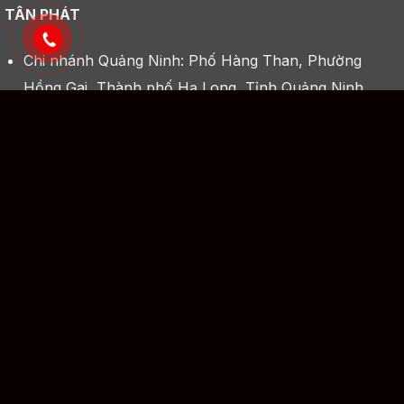
TÂN PHÁT
Chi nhánh Quảng Ninh: Phố Hàng Than, Phường
Hồng Gai, Thành phố Hạ Long, Tỉnh Quảng Ninh
Chi nhánh Hải Phòng: Khu Liền Kề Seoul EcoHome,
QL 10, Xã Lê Lợi, Quận An Dương, TP Hải Phòng
Chi nhánh Hà Nội: 68 P. Định Công, Định Công,
Hoàng Mai, Hà Nội
Điện thoại: 0969.569.326 và 0902.333.855
Email: xaydungtanphat.com@gmail.com
Mã số thuế: 5702115402