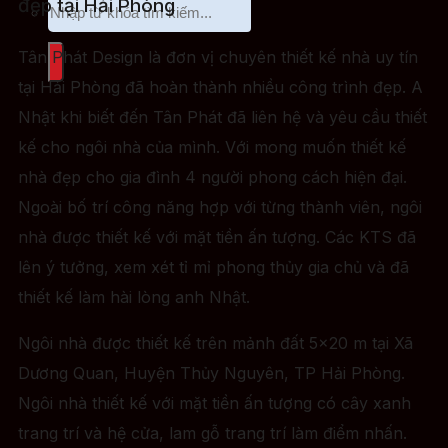
đẹp tại Hải Phòng
Tân Phát Design là đơn vị chuyên thiết kế nhà uy tín
tại Hải Phòng đã hoàn thành nhiều công trình đẹp. A
Nhật khi biết đến Tân Phát đã liên hệ và yêu cầu thiết
kế cho ngôi nhà của mình. Với mong muốn thiết kế
nhà đẹp cho gia đình 4 người phong cách hiện đại.
Ngoài bố trí công năng hợp với từng thành viên, ngôi
nhà được thiết kế với mặt tiền ấn tượng. Các KTS đã
lên ý tưởng, xem xét tỉ mỉ phong thủy gia chủ và đã
thiết kế làm hài lòng anh Nhật.
Ngôi nhà được thiết kế trên mảnh đất 5×20 m tại Xã
Dương Quan, Huyện Thủy Nguyên, TP Hải Phòng.
Ngôi nhà thiết kế với mặt tiền ấn tượng có cây xanh
trang trí và hệ cửa, lam gỗ trang trí làm điểm nhấn.