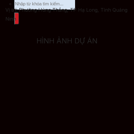
Vị trí: Phường Hùng Thắng, TP Hạ Long, Tỉnh Quảng
Ninh
HÌNH ẢNH DỰ ÁN