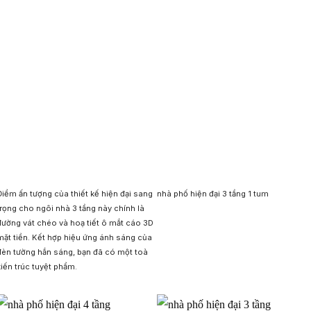
Điểm ấn tượng của thiết kế hiện đại sang
nhà phố hiện đại 3 tầng 1 tum
trọng cho ngôi nhà 3 tầng này chính là
đường vát chéo và hoạ tiết ô mắt cáo 3D
mặt tiền. Kết hợp hiệu ứng ánh sáng của
đèn tường hắn sáng, bạn đã có một toà
kiến trúc tuyệt phẩm.