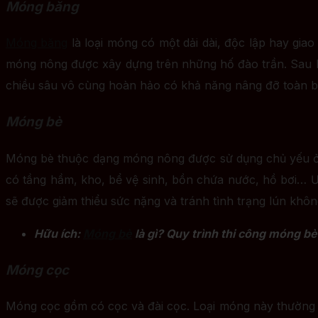
Móng băng
Móng băng
là loại móng có một dải dài, độc lập hay gi
móng nông được xây dựng trên những hố đào trần. Sau k
chiều sâu vô cùng hoàn hảo có khả năng nâng đỡ toàn b
Móng bè
Móng bè thuộc dạng móng nông được sử dụng chủ yếu ở 
có tầng hầm, kho, bể vệ sinh, bồn chứa nước, hồ bơi… Ưu
sẽ được giảm thiểu sức nặng và tránh tình trạng lún khô
Hữu ích:
Móng bè
là gì? Quy trình thi công móng b
Móng cọc
Móng cọc gồm có cọc và đài cọc. Loại móng này thường dù