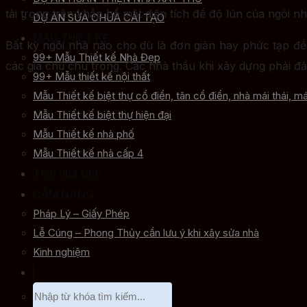
tải trọng trên khắp bề mặt diện tích để độ lún của ngôi 
DỰ ÁN SỬA CHỮA CẢI TẠO
MẪU THIẾT KẾ
Bất kỳ ngôi nhà nào cho dù là đơn giản hay phức tạp đề
99+ Mẫu Thiết kế Nhà Đẹp
các gia chủ chú trọng. Các nhà thầu khi xây dựng phải đ
99+ Mẫu thiết kế nội thất
Mẫu Thiết kế biệt thự cổ điển, tân cổ điển, nhà mái thái, má
Mẫu Thiết kế biệt thự hiện đại
Mẫu Thiết kế nhà phố
Mẫu Thiết kế nhà cấp 4
TOP nhà ĐẸP
CẨM NANG
Pháp Lý – Giấy Phép
Lễ Cúng – Phong Thủy cần lưu ý khi xây sửa nhà
Kinh nghiệm