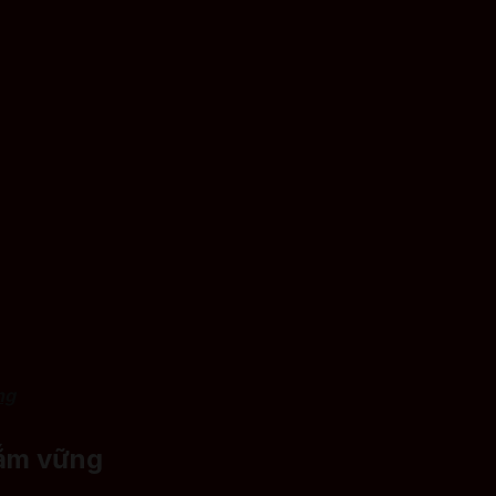
ng
nắm vững