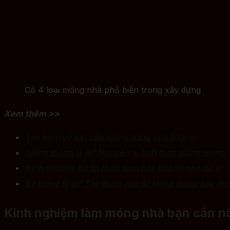
Có 4 loại móng nhà phổ biến trong xây dựng
Xem thêm >>
Tìm hiểu về kết cấu móng băng nhà 2 tầng
Giằng móng là gì? Nguyên lý tính toán giằng móng
Kinh nghiệm bố trí thép dầm bạn không nên bỏ lỡ
Đà kiềng là gì? Tác dụng của đà kiềng trong xây dự
Kinh nghiệm làm móng nhà bạn cần 