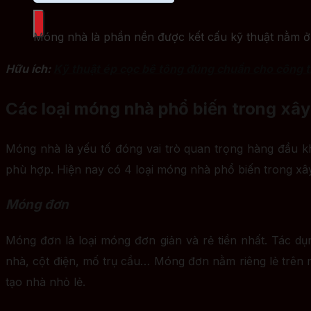
Móng nhà là phần nền được kết cấu kỹ thuật nằm ở
Hữu ích:
Kỹ thuật ép cọc bê tông đúng chuẩn cho công t
Các loại móng nhà phổ biến trong xâ
Móng nhà là yếu tố đóng vai trò quan trọng hàng đầu khi
phù hợp. Hiện nay có 4 loại móng nhà phổ biến trong x
Móng đơn
Móng đơn là loại móng đơn giản và rẻ tiền nhất. Tác d
nhà, cột điện, mố trụ cầu… Móng đơn nằm riêng lẻ trên
tạo nhà nhỏ lẻ.