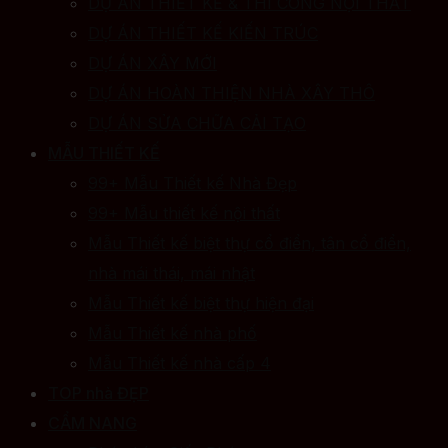
DỰ ÁN THIẾT KẾ & THI CÔNG NỘI THẤT
DỰ ÁN THIẾT KẾ KIẾN TRÚC
DỰ ÁN XÂY MỚI
DỰ ÁN HOÀN THIỆN NHÀ XÂY THÔ
DỰ ÁN SỬA CHỮA CẢI TẠO
MẪU THIẾT KẾ
99+ Mẫu Thiết kế Nhà Đẹp
99+ Mẫu thiết kế nội thất
Mẫu Thiết kế biệt thự cổ điển, tân cổ điển,
nhà mái thái, mái nhật
Mẫu Thiết kế biệt thự hiện đại
Mẫu Thiết kế nhà phố
Mẫu Thiết kế nhà cấp 4
TOP nhà ĐẸP
CẨM NANG