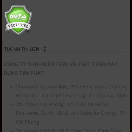
THÔNG TIN LIÊN HỆ
CÔNG TY TNHH KIẾN TRÚC VÀ PHÁT TRIỂN XÂY
DỰNG TÂN PHÁT
Chi nhánh Quảng Ninh: Phố Hàng Than, Phường
Hồng Gai, Thành phố Hạ Long, Tỉnh Quảng Ninh
Chi nhánh Hải Phòng: Khu Liền Kề Seoul
EcoHome, QL 10, Xã Lê Lợi, Quận An Dương, TP
Hải Phòng
Chi nhánh Hà Nội: 68 P. Định Công, Định Công,