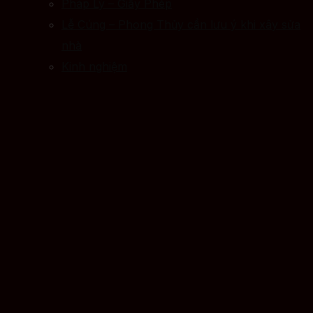
Pháp Lý – Giấy Phép
Lễ Cúng – Phong Thủy cần lưu ý khi xây sửa
nhà
Kinh nghiệm