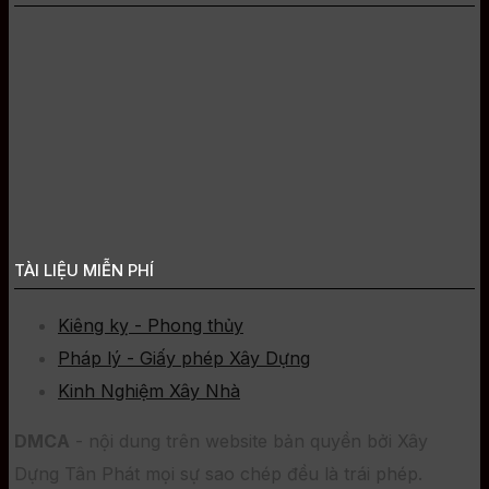
TÀI LIỆU MIỄN PHÍ
Kiêng kỵ - Phong thủy
Pháp lý - Giấy phép Xây Dựng
Kinh Nghiệm Xây Nhà
DMCA
- nội dung trên website bản quyền bởi Xây
Dựng Tân Phát mọi sự sao chép đều là trái phép.