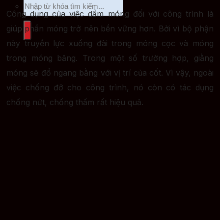
Công dụng của việc dầm móng đối với công trình là
giúp phần móng trở nên bền vững hơn. Bởi vì bộ phận
này truyền lực xuống đài trong móng cọc và móng
trong móng băng. Trong một số trường hợp, giằng
móng sẽ đổ ngang bằng với vị trí của cốt. Vì vậy, ngoài
việc chống đỡ cho công trình, nó còn có tác dụng
chống nứt, chống thấm rất hiệu quả.