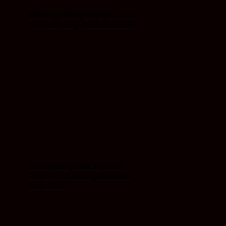
Mẫu Hợp Đồng Xây Nhà Trọn
Gói và Những điều cần Lưu Ý
Báo Giá Xây Nhà Trọn Gói
Phần Thô ở Quảng Ninh Mới
Nhất 2026