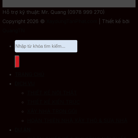
Hỗ trợ kỹ thuật: Mr. Quang (0978 999 270)
Copyright 2026 ©
XaydungTanPhat.com
| Thiết kế bởi
QuangTN
TRANG CHỦ
DỊCH VỤ
THIẾT KẾ NỘI THẤT
THIẾT KẾ KIẾN TRÚC
XÂY NHÀ TRỌN GÓI
HOÀN THIỆN NHÀ XÂY THÔ & SỬA NHÀ
DỰ ÁN