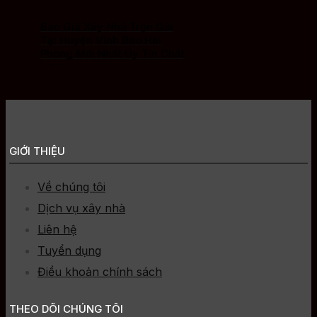
Báo Giá Xây Nhà Trọn Gói
Tại Huyện Vĩnh Bảo Hải
Phòng Mới Nhất Uy Tín Chất
Lượng
GIỚI THIỆU
Về chúng tôi
Dịch vụ xây nhà
Liên hệ
Tuyển dụng
Điều khoản chính sách
THEO DÕI CHÚNG TÔI