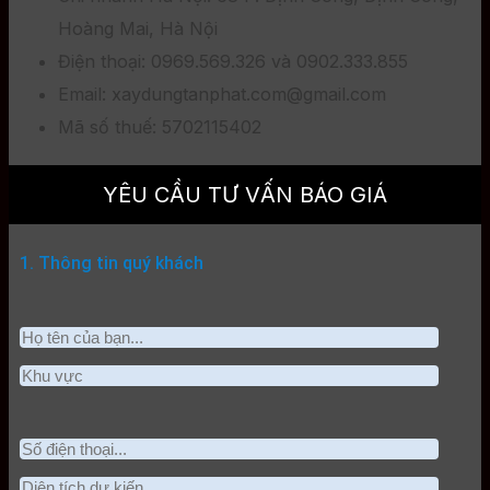
Hoàng Mai, Hà Nội
Điện thoại: 0969.569.326 và 0902.333.855
Email: xaydungtanphat.com@gmail.com
Mã số thuế: 5702115402
YÊU CẦU TƯ VẤN BÁO GIÁ
1. Thông tin quý khách