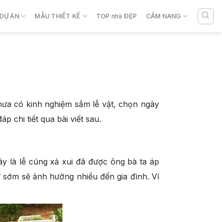
DỰ ÁN
MẪU THIẾT KẾ
TOP nhà ĐẸP
CẨM NANG
hưa có kinh nghiệm sắm lễ vật, chọn ngày
 chi tiết qua bài viết sau.
y là lễ cúng xả xui đã được ông bà ta áp
rừ sớm sẽ ảnh hưởng nhiều đến gia đình. Ví