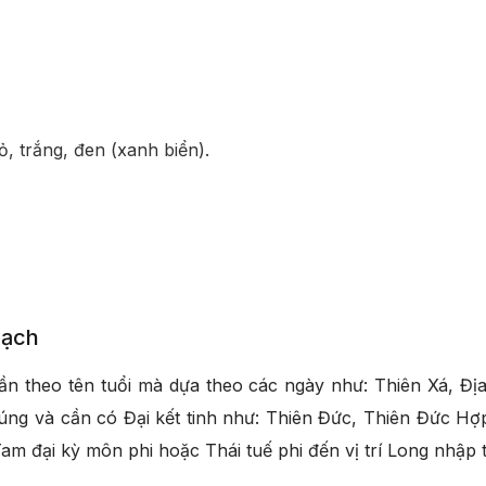
ỏ, trắng, đen (xanh biển).
mạch
n theo tên tuổi mà dựa theo các ngày như: Thiên Xá, Đị
úng và cần có Đại kết tinh như: Thiên Đức, Thiên Đức H
m đại kỳ môn phi hoặc Thái tuế phi đến vị trí Long nhập 