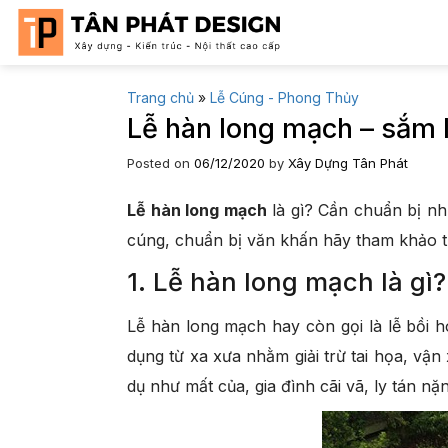
Skip
to
content
Trang chủ
»
Lễ Cúng - Phong Thủy
Lễ hàn long mạch – sắm l
Posted on
06/12/2020
by
Xây Dựng Tân Phát
Lễ hàn long mạch
là gì? Cần chuẩn bị nh
cúng, chuẩn bị văn khấn hãy tham khảo thê
1. Lễ hàn long mạch là gì?
Lễ hàn long mạch hay còn gọi là lễ bồi 
dụng từ xa xưa nhằm giải trừ tai họa, vận
dụ như mất của, gia đình cãi vã, ly tán nặ