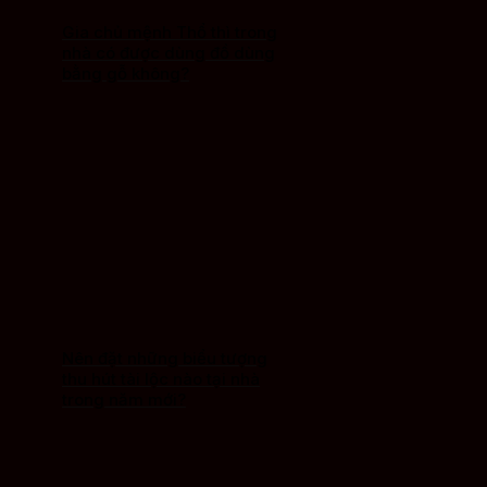
Gia chủ mệnh Thổ thì trong
nhà có được dùng đồ dùng
bằng gỗ không?
Nên đặt những biểu tượng
thu hút tài lộc nào tại nhà
trong năm mới?