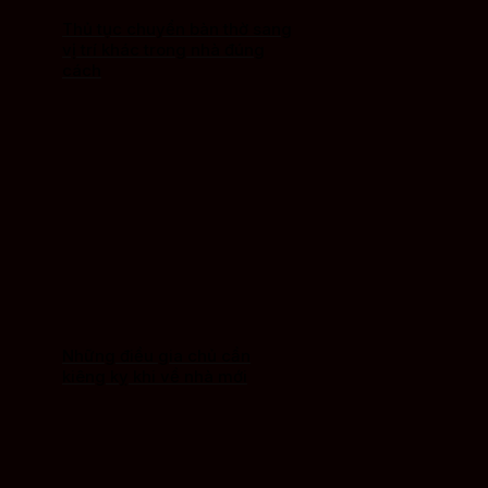
Thủ tục chuyển bàn thờ sang
vị trí khác trong nhà đúng
cách
Những điều gia chủ cần
kiêng kỵ khi về nhà mới