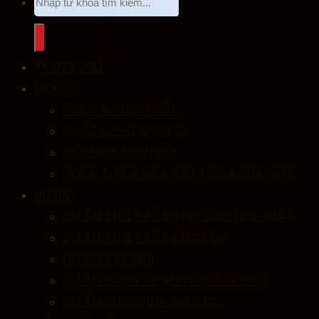
TRANG CHỦ
DỊCH VỤ
THIẾT KẾ NỘI THẤT
THIẾT KẾ KIẾN TRÚC
XÂY NHÀ TRỌN GÓI
HOÀN THIỆN NHÀ XÂY THÔ & SỬA NHÀ
DỰ ÁN
DỰ ÁN THIẾT KẾ & THI CÔNG NỘI THẤT
DỰ ÁN THIẾT KẾ KIẾN TRÚC
DỰ ÁN XÂY MỚI
DỰ ÁN HOÀN THIỆN NHÀ XÂY THÔ
DỰ ÁN SỬA CHỮA CẢI TẠO