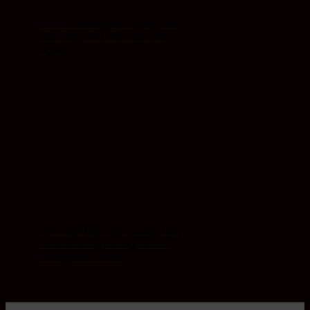
Bố trí nhà ống bề ngang 3m
sâu lòng như thế nào cho
hợp lý
Vị trí đặt bếp hợp phong thuỷ
cho nhà ống 2 tầng chuẩn
không cần chỉnh