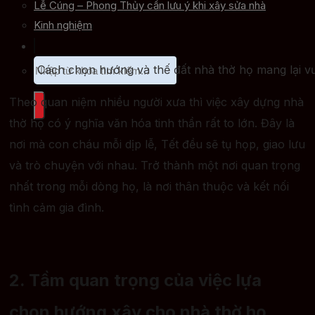
Lễ Cúng – Phong Thủy cần lưu ý khi xây sửa nhà
Kinh nghiệm
Cách chọn hướng và thế đất nhà thờ họ mang lại vư
Theo quan niệm nhiều người xưa thì việc xây dựng nhà
thờ họ có ý nghĩa văn hóa tinh thần rất to lớn. Đây là
nơi mà con cháu mỗi dịp lễ, Tết đều sẽ tụ họp, giao lưu
và trò chuyện với nhau. Trở thành một nơi quan trọng
nhất trong mỗi dòng họ, là nơi thân thuộc và kết nối
tình cảm gia đình.
2. Tầm quan trọng của việc lựa
chọn hướng xây cho nhà thờ họ