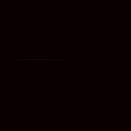
Nhà có phòng ngủ chữ L –
Cách bố trí để hợp phong
thuỷ