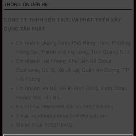
THÔNG TIN LIÊN HỆ
CÔNG TY TNHH KIẾN TRÚC VÀ PHÁT TRIỂN XÂY
DỰNG TÂN PHÁT
Chi nhánh Quảng Ninh: Phố Hàng Than, Phường
Hồng Gai, Thành phố Hạ Long, Tỉnh Quảng Ninh
Chi nhánh Hải Phòng: Khu Liền Kề Seoul
EcoHome, QL 10, Xã Lê Lợi, Quận An Dương, TP
Hải Phòng
Chi nhánh Hà Nội: 68 P. Định Công, Định Công,
Hoàng Mai, Hà Nội
Điện thoại: 0969.569.326 và 0902.333.855
Email: xaydungtanphat.com@gmail.com
Mã số thuế: 5702115402