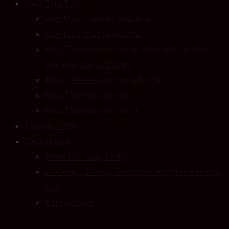
MẪU THIẾT KẾ
99+ Mẫu Thiết kế Nhà Đẹp
99+ Mẫu thiết kế nội thất
Mẫu Thiết kế biệt thự cổ điển, tân cổ điển,
nhà mái thái, mái nhật
Mẫu Thiết kế biệt thự hiện đại
Mẫu Thiết kế nhà phố
Mẫu Thiết kế nhà cấp 4
TOP nhà ĐẸP
CẨM NANG
Pháp Lý – Giấy Phép
Lễ Cúng – Phong Thủy cần lưu ý khi xây sửa
nhà
Kinh nghiệm