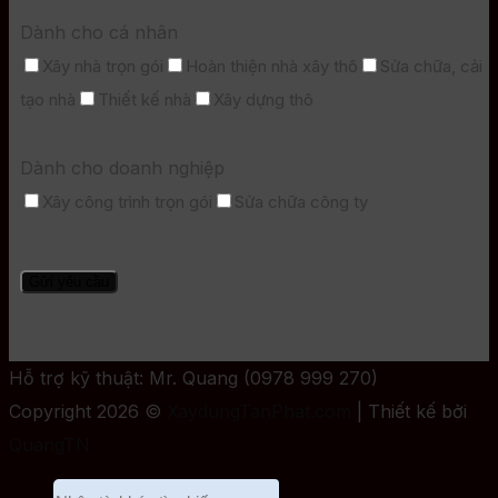
Dành cho cá nhân
Xây nhà trọn gói
Hoàn thiện nhà xây thô
Sửa chữa, cải
tạo nhà
Thiết kế nhà
Xây dựng thô
Dành cho doanh nghiệp
Xây công trình trọn gói
Sửa chữa công ty
Hỗ trợ kỹ thuật: Mr. Quang (0978 999 270)
Copyright 2026 ©
XaydungTanPhat.com
| Thiết kế bởi
QuangTN