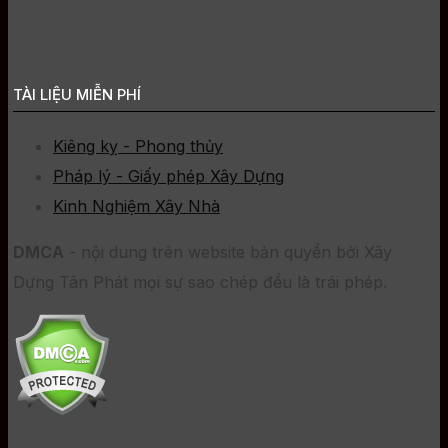
TÀI LIỆU MIỄN PHÍ
Kiêng kỵ - Phong thủy
Pháp lý - Giấy phép Xây Dựng
Kinh Nghiệm Xây Nhà
DMCA
- nội dung trên website bản quyền bởi Xây
Dựng Tân Phát mọi sự sao chép đều là trái phép.