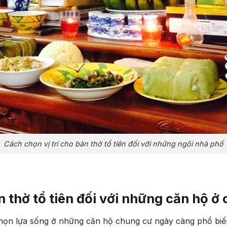
Cách chọn vị trí cho bàn thờ tổ tiên đối với những ngôi nhà phố
àn thờ tổ tiên đối với những căn hộ ở
c chọn lựa sống ở những căn hộ chung cư ngày càng phổ bi