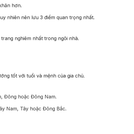
 khăn hơn.
Tuy nhiên nên lưu 3 điểm quan trọng nhất.
 trang nghiêm nhất trong ngôi nhà.
ng tốt với tuổi và mệnh của gia chủ.
Nam, Đông hoặc Đông Nam.
 Tây Nam, Tây hoặc Đông Bắc.