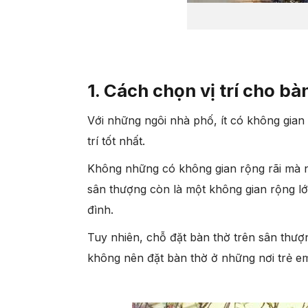
1. Cách chọn vị trí cho bà
Với những ngôi nhà phố, ít có không gian 
trí tốt nhất.
Không những có không gian rộng rãi mà nh
sân thượng còn là một không gian rộng l
đình.
Tuy nhiên, chỗ đặt bàn thờ trên sân thượ
không nên đặt bàn thờ ở những nơi trẻ em