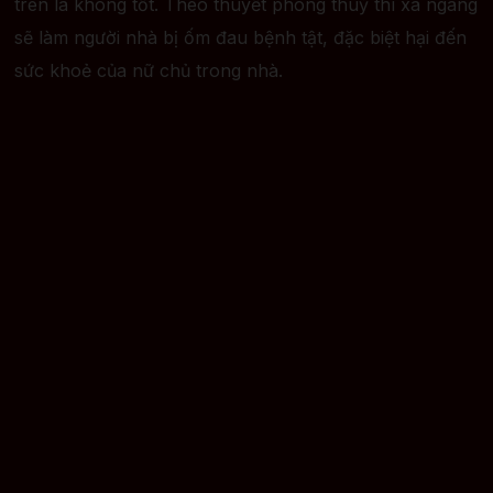
trên là không tốt. Theo thuyết phong thuỷ thì xà ngang
sẽ làm người nhà bị ốm đau bệnh tật, đặc biệt hại đến
sức khoẻ của nữ chủ trong nhà.