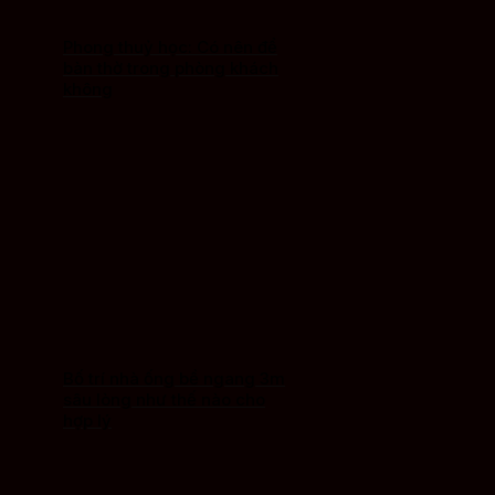
Phong thuỷ học: Có nên để
bàn thờ trong phòng khách
không
Bố trí nhà ống bề ngang 3m
sâu lòng như thế nào cho
hợp lý