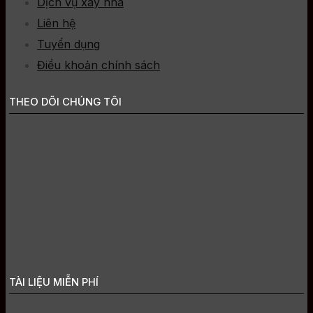
Dịch vụ xây nhà
Liên hệ
Tuyển dụng
Điều khoản chính sách
THEO DÕI CHÚNG TÔI
TÀI LIỆU MIỄN PHÍ