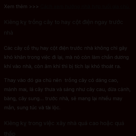
Xem thêm >>>
Cách xem hướng nhà hợp tuổi gia chủ
Kiêng kỵ trồng cây to hay cột điện ngay trước
nhà
Các cây cổ thụ hay cột điện trước nhà không chỉ gây
khó khăn trong việc đi lại, mà nó còn làm chắn dương
khí vào nhà, còn âm khí thì bị tích lại khó thoát ra.
Thay vào đó gia chủ nên trồng cây có dáng cao,
mảnh mai, lá cây thưa và sáng như cây cau, dừa cảnh,
bàng, cây sung… trước nhà, sẽ mang lại nhiều may
mắn, sung túc và tài lộc.
Kiêng kỵ trong việc xây nhà quá cao hoặc quá
thấp