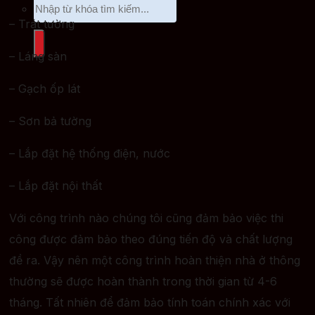
– Trát tường
– Láng sàn
– Gạch ốp lát
– Sơn bả tường
– Lắp đặt hệ thống điện, nước
– Lắp đặt nội thất
Với công trình nào chúng tôi cũng đảm bảo việc thi
công được đảm bảo theo đúng tiến độ và chất lượng
đề ra. Vậy nên một công trình hoàn thiện nhà ở thông
thường sẽ được hoàn thành trong thời gian từ 4-6
tháng. Tất nhiên để đảm bảo tính toán chính xác với