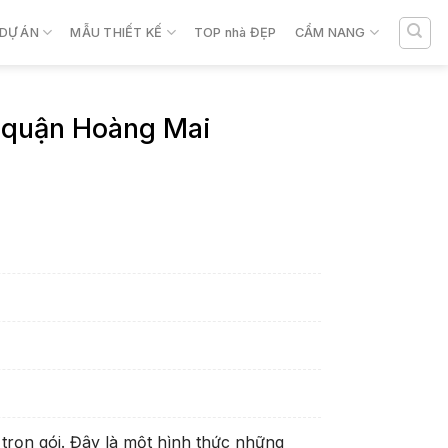
DỰ ÁN
MẪU THIẾT KẾ
TOP nhà ĐẸP
CẨM NANG
ì quận Hoàng Mai
trọn gói. Đây là một hình thức những