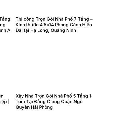
 Tầng
Thi công Trọn Gói Nhà Phố 7 Tầng –
ợng
Kích thước 4.5×14 Phong Cách Hiện
ình A
Đại tại Hạ Long, Quảng Ninh
h
ện
Xây Nhà Trọn Gói Nhà Phố 5 Tầng 1
iệp |
Tum Tại Đằng Giang Quận Ngô
Quyền Hải Phòng