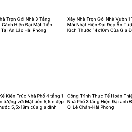
hà Trọn Gói Nhà 3 Tầng
Xây Nhà Trọn Gói Nhà Vườn 1
 Cách Hiện Đại Mặt Tiền
Mái Nhật Hiện Đại Đẹp Ấn Tư
 Tại An Lão Hải Phòng
Kích Thước 14x10m Của Gia Đ
Tiến | Đông Triều, Quảng Nin
Kế Kiến Trúc Nhà Phố 4 tầng 1
Công Trình Thực Tế Hoàn Thi
n tượng với Mặt tiền 5,5m đẹp
Nhà Phố 3 tầng Hiện Đại anh Đ
thước 5,5x18m của gia đình
Q. Lê Chân-Hải Phòng
hịnh | Quảng Yên, Tỉnh Quảng