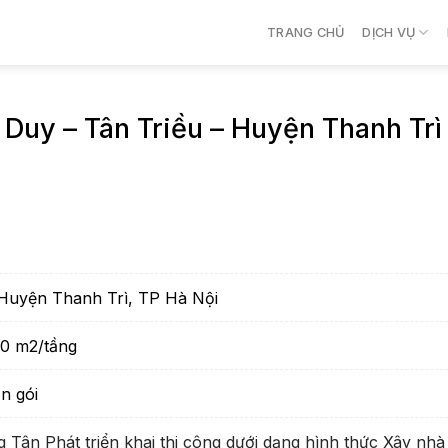
TRANG CHỦ
DỊCH VỤ
h Duy – Tân Triều – Huyện Thanh Tr
 Huyện Thanh Trì, TP Hà Nội
80 m2/tầng
n gói
ân Phát triển khai thi công dưới dạng hình thức Xây nhà 