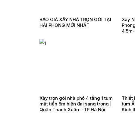
BÁO GIÁ XÂY NHÀ TRỌN GÓI TẠI
Xây N
HẢI PHÒNG MỚI NHẤT
Phong
4.5m-
Xây trọn gói nhà phố 4 tầng 1 tum
Thiết 
mặt tiền 5m hiện đại sang trọng |
tum Ấ
Quận Thanh Xuân – TP Hà Nội
Kích 
Anh T
Ninh