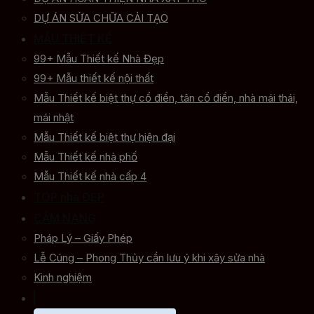
DỰ ÁN SỬA CHỮA CẢI TẠO
MẪU THIẾT KẾ
99+ Mẫu Thiết kế Nhà Đẹp
99+ Mẫu thiết kế nội thất
Mẫu Thiết kế biệt thự cổ điển, tân cổ điển, nhà mái thái,
mái nhật
Mẫu Thiết kế biệt thự hiện đại
Mẫu Thiết kế nhà phố
Mẫu Thiết kế nhà cấp 4
TOP nhà ĐẸP
CẨM NANG
Pháp Lý – Giấy Phép
Lễ Cúng – Phong Thủy cần lưu ý khi xây sửa nhà
Kinh nghiệm