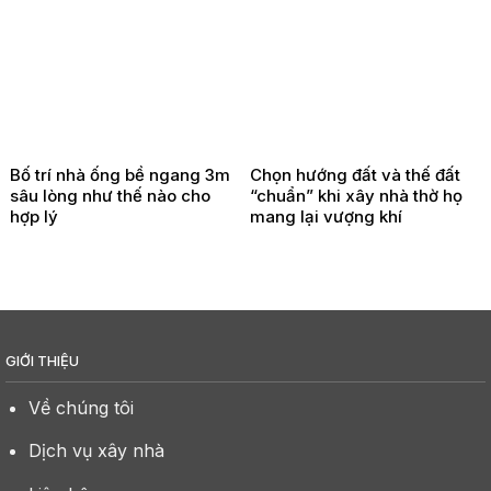
Bố trí nhà ống bề ngang 3m
Chọn hướng đất và thế đất
sâu lòng như thế nào cho
“chuẩn” khi xây nhà thờ họ
hợp lý
mang lại vượng khí
GIỚI THIỆU
Về chúng tôi
Dịch vụ xây nhà