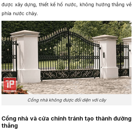
được xây dựng, thiết kế hố nước, không hướng thẳng về
phía nước chảy.
Cổng nhà không được đối diện với cây
Cổng nhà và cửa chính tránh tạo thành đường
thẳng