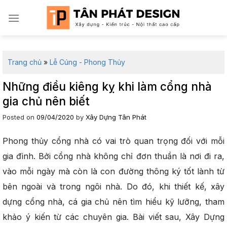
Skip
to
content
Trang chủ
»
Lễ Cúng - Phong Thủy
Những điều kiêng kỵ khi làm cổng nhà
gia chủ nên biết
Posted on
09/04/2020
by
Xây Dựng Tân Phát
Phong thủy cổng nhà có vai trò quan trọng đối với mỗi
gia đình. Bởi cổng nhà không chỉ đơn thuần là nơi đi ra,
vào mỗi ngày mà còn là con đường thông ký tốt lành từ
bên ngoài và trong ngôi nhà. Do đó, khi thiết kế, xây
dựng cổng nhà, cá gia chủ nên tìm hiểu kỹ lưỡng, tham
khảo ý kiến từ các chuyên gia. Bài viết sau, Xây Dựng