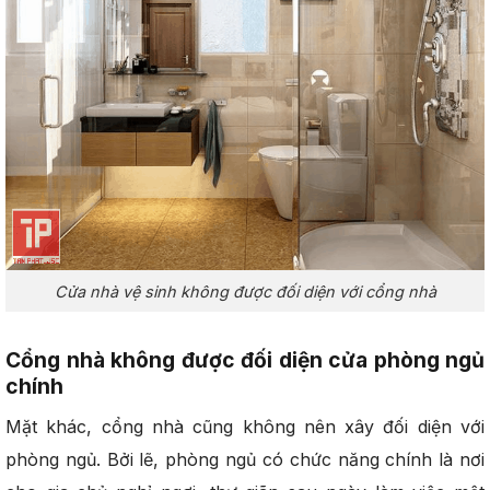
Cửa nhà vệ sinh không được đối diện với cổng nhà
Cổng nhà không được đối diện cửa phòng ngủ
chính
Mặt khác, cổng nhà cũng không nên xây đối diện với
phòng ngủ. Bởi lẽ, phòng ngủ có chức năng chính là nơi