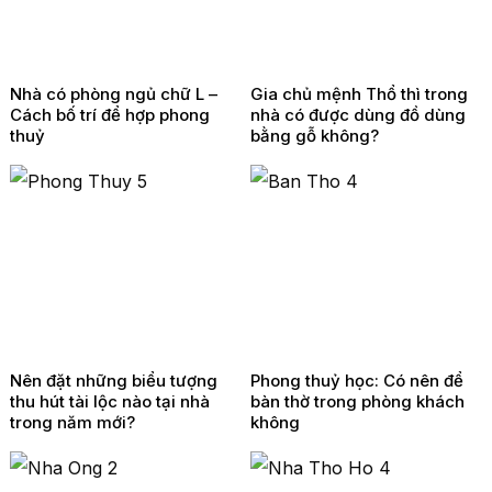
Nhà có phòng ngủ chữ L –
Gia chủ mệnh Thổ thì trong
Cách bố trí để hợp phong
nhà có được dùng đồ dùng
thuỷ
bằng gỗ không?
Nên đặt những biểu tượng
Phong thuỷ học: Có nên để
thu hút tài lộc nào tại nhà
bàn thờ trong phòng khách
trong năm mới?
không