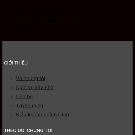
Báo Giá Xây Nhà Trọn Gói
Tại Huyện Vĩnh Bảo Hải
Phòng Mới Nhất Uy Tín Chất
Lượng
GIỚI THIỆU
Về chúng tôi
Dịch vụ xây nhà
Liên hệ
Tuyển dụng
Điều khoản chính sách
THEO DÕI CHÚNG TÔI