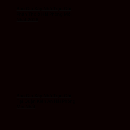
Báo Giá Xây Nhà Trọn Gói
Phần Thô ở Hải Phòng Mới
Nhất 2026
Báo Giá Xây Nhà Trọn Gói
Tại Quận Kiến An Hải Phòng
Mới Nhất