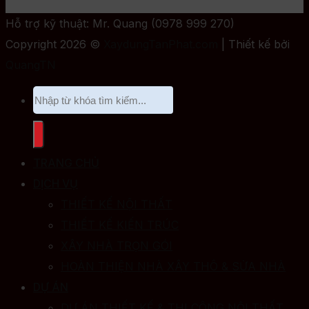
Hỗ trợ kỹ thuật: Mr. Quang (0978 999 270)
Copyright 2026 ©
XaydungTanPhat.com
| Thiết kế bởi
QuangTN
TRANG CHỦ
DỊCH VỤ
THIẾT KẾ NỘI THẤT
THIẾT KẾ KIẾN TRÚC
XÂY NHÀ TRỌN GÓI
HOÀN THIỆN NHÀ XÂY THÔ & SỬA NHÀ
DỰ ÁN
DỰ ÁN THIẾT KẾ & THI CÔNG NỘI THẤT