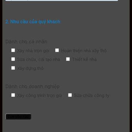
2. Nhu cầu của quý khách
Dành cho cá nhân
Xây nhà trọn gói
Hoàn thiện nhà xây thô
Sửa chữa, cải tạo nhà
Thiết kế nhà
Xây dựng thô
Dành cho doanh nghiệp
Xây công trình trọn gói
Sửa chữa công ty