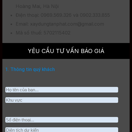
Hoàng Mai, Hà Nội
Điện thoại: 0969.569.326 và 0902.333.855
Email: xaydungtanphat.com@gmail.com
Mã số thuế: 5702115402
YÊU CẦU TƯ VẤN BÁO GIÁ
1. Thông tin quý khách