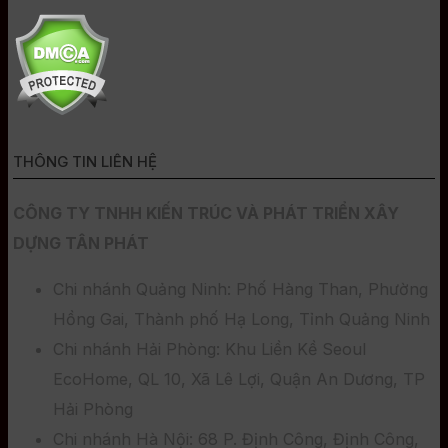
THÔNG TIN LIÊN HỆ
CÔNG TY TNHH KIẾN TRÚC VÀ PHÁT TRIỂN XÂY
DỰNG TÂN PHÁT
Chi nhánh Quảng Ninh: Phố Hàng Than, Phường
Hồng Gai, Thành phố Hạ Long, Tỉnh Quảng Ninh
Chi nhánh Hải Phòng: Khu Liền Kề Seoul
EcoHome, QL 10, Xã Lê Lợi, Quận An Dương, TP
Hải Phòng
Chi nhánh Hà Nội: 68 P. Định Công, Định Công,