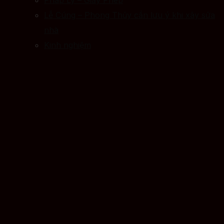
Pháp Lý – Giấy Phép
Lễ Cúng – Phong Thủy cần lưu ý khi xây sửa
nhà
Kinh nghiệm