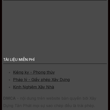
TÀI LIỆU MIỄN PHÍ
Kiêng kỵ - Phong thủy
Pháp lý - Giấy phép Xây Dựng
Kinh Nghiệm Xây Nhà
DMCA
- nội dung trên website bản quyền bởi Xây
Dựng Tân Phát mọi sự sao chép đều là trái phép.