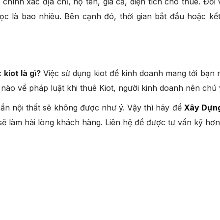
hính xác địa chỉ, họ tên, giá cả, diện tích cho thuê. Đối
 cọc là bao nhiêu. Bên cạnh đó, thời gian bắt đầu hoặc k
c
kiot là gì?
Việc sử dụng kiot để kinh doanh mang tới bạn n
ề nào về pháp luật khi thuê Kiot, người kinh doanh nên chú 
hần nội thất sẽ không được như ý. Vậy thì hãy để
Xây Dựng
sẽ làm hài lòng khách hàng. Liên hệ để được tư vấn kỹ hơ