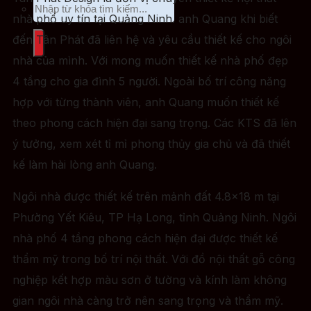
nhà phố uy tín tại Quảng Ninh. anh Quang khi biết
đến Tân Phát đã liên hệ và yêu cầu thiết kế cho ngôi
nhà của mình. Với mong muốn thiết kế nhà phố đẹp
4 tầng cho gia đình 5 người. Ngoài bố trí công năng
hợp với từng thành viên, anh Quang muốn thiết kế
theo phong cách hiện đại sang trọng. Các KTS đã lên
ý tưởng, xem xét tỉ mỉ phong thủy gia chủ và đã thiết
kế làm hài lòng anh Quang.
Ngôi nhà được thiết kế trên mảnh đất 4.8×18 m tại
Phường Yết Kiêu, TP Hạ Long, tỉnh Quảng Ninh. Ngôi
nhà phố 4 tầng phong cách hiện đại được thiết kế
thẩm mỹ trong bố trí nội thất. Với đồ nội thất gỗ công
nghiệp kết hợp màu sơn ở tường và kính làm không
gian ngôi nhà càng trở nên sang trọng và thẩm mỹ.