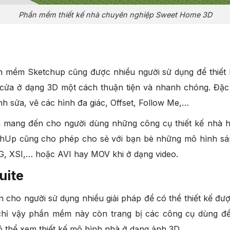
Phần mềm thiết kế nhà chuyên nghiệp Sweet Home 3D
 mềm Sketchup cũng được nhiều người sử dụng để thiết 
à cửa ở dạng 3D một cách thuận tiện và nhanh chóng. Đặc
h sửa, vẽ các hình đa giác, Offset, Follow Me,…
mang đến cho người dùng những công cụ thiết kế nhà hoà
chUp cũng cho phép cho sẻ với bạn bè những mô hình sá
G, XSI,… hoặc AVI hay MOV khi ở dạng video.
uite
ho người sử dụng nhiều giải pháp để có thể thiết kế đư
chỉ vậy phần mềm này còn trang bị các công cụ dùng để 
 thể xem thiết kế mô hình nhà ở dạng ảnh 3D.