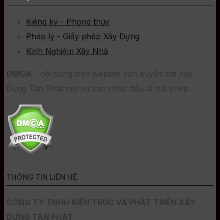
Kiêng kỵ - Phong thủy
Pháp lý - Giấy phép Xây Dựng
Kinh Nghiệm Xây Nhà
DMCA
- nội dung trên website bản quyền bởi Xây
Dựng Tân Phát mọi sự sao chép đều là trái phép.
THÔNG TIN LIÊN HỆ
CÔNG TY TNHH KIẾN TRÚC VÀ PHÁT TRIỂN XÂY
DỰNG TÂN PHÁT