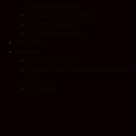
nhà mái thái, mái nhật
Mẫu Thiết kế biệt thự hiện đại
Mẫu Thiết kế nhà phố
Mẫu Thiết kế nhà cấp 4
TOP nhà ĐẸP
CẨM NANG
Pháp Lý – Giấy Phép
Lễ Cúng – Phong Thủy cần lưu ý khi xây sửa
nhà
Kinh nghiệm