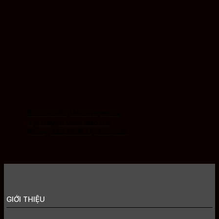
Báo Giá Xây Nhà Trọn Gói
Tại Huyện Vĩnh Bảo Hải
Phòng Mới Nhất Uy Tín Chất
Lượng
GIỚI THIỆU