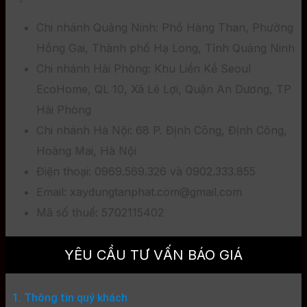
Chi nhánh Quảng Ninh: Phố Hàng Than, Phường
Hồng Gai, Thành phố Hạ Long, Tỉnh Quảng Ninh
Chi nhánh Hải Phòng: Khu Liền Kề Seoul
EcoHome, QL 10, Xã Lê Lợi, Quận An Dương, TP
Hải Phòng
Chi nhánh Hà Nội: 68 P. Định Công, Định Công,
Hoàng Mai, Hà Nội
Điện thoại: 0969.569.326 và 0902.333.855
Email: xaydungtanphat.com@gmail.com
Mã số thuế: 5702115402
YÊU CẦU TƯ VẤN BÁO GIÁ
1. Thông tin quý khách