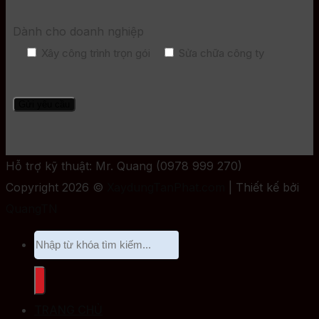
Dành cho doanh nghiệp
Xây công trình trọn gói
Sửa chữa công ty
Hỗ trợ kỹ thuật: Mr. Quang (0978 999 270)
Copyright 2026 ©
XaydungTanPhat.com
| Thiết kế bởi
QuangTN
TRANG CHỦ