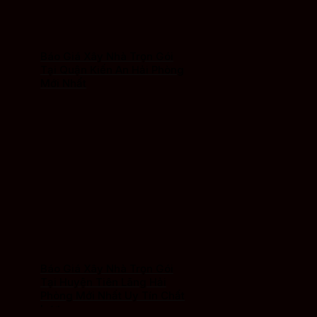
Báo Giá Xây Nhà Trọn Gói
Tại Quận Kiến An Hải Phòng
Mới Nhất
Báo Giá Xây Nhà Trọn Gói
Tại Huyện Tiên Lãng Hải
Phòng Mới Nhất Uy Tín Chất
Lượng