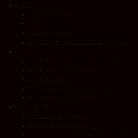
DỊCH VỤ
THIẾT KẾ NỘI THẤT
THIẾT KẾ KIẾN TRÚC
XÂY NHÀ TRỌN GÓI
HOÀN THIỆN NHÀ XÂY THÔ & SỬA NHÀ
DỰ ÁN
DỰ ÁN THIẾT KẾ & THI CÔNG NỘI THẤT
DỰ ÁN THIẾT KẾ KIẾN TRÚC
DỰ ÁN XÂY MỚI
DỰ ÁN HOÀN THIỆN NHÀ XÂY THÔ
DỰ ÁN SỬA CHỮA CẢI TẠO
MẪU THIẾT KẾ
99+ Mẫu Thiết kế Nhà Đẹp
99+ Mẫu thiết kế nội thất
Mẫu Thiết kế biệt thự cổ điển, tân cổ điển,