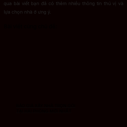
qua bài viết bạn đã có thêm nhiều thông tin thú vị và
lựa chọn nhà ở ưng ý.
Bài viết cùng chủ đề:
BÁO GIÁ XÂY NHÀ TRỌN GÓI
TẠI HẢI PHÒNG MỚI NHẤT