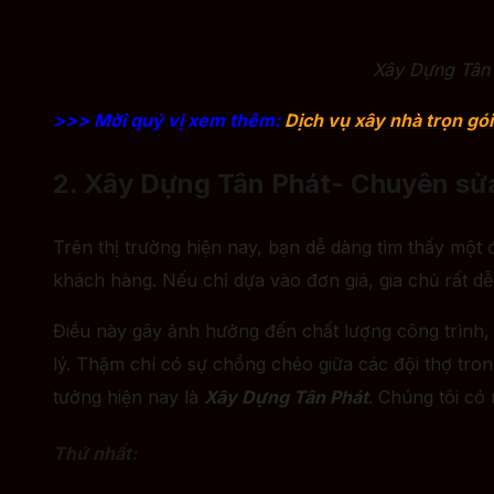
Xây Dựng Tân 
>>> Mời quý vị xem thêm:
Dịch vụ xây nhà trọn gó
2. Xây Dựng Tân Phát- Chuyên sửa
Trên thị trường hiện nay, bạn dễ dàng tìm thấy một 
khách hàng. Nếu chỉ dựa vào đơn giá, gia chủ rất d
Điều này gây ảnh hưởng đến chất lượng công trình, l
lý. Thậm chí có sự chồng chéo giữa các đội thợ tro
tưởng hiện nay là
Xây Dựng Tân Phát
. Chúng tôi có
Thứ nhất: