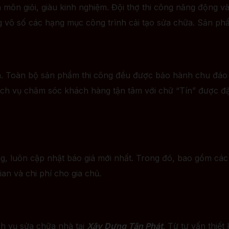
 môn giỏi, giàu kinh nghiệm. Đội thợ thi công năng động v
ng vô số các hạng mục công trình cải tạo sửa chữa. Sản phẩ
tín. Toàn bộ sản phẩm thi công đều được bảo hành chu đá
ịch vụ chăm sóc khách hàng tận tâm với chữ “Tín” được đặ
, luôn cập nhật báo giá mới nhất. Trong đó, bao gồm các g
ian và chi phí cho gia chủ.
ch vụ sửa chữa nhà tại
Xây Dựng Tân Phát
. Từ tư vấn thiết