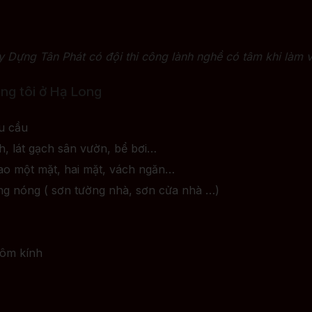
y Dựng Tân Phát có đội thi công lành nghề có tâm khi làm v
úng tôi ở Hạ Long
u cầu
h, lát gạch sân vườn, bể bơi…
cao một mặt, hai mặt, vách ngăn…
ng nóng ( sơn tường nhà, sơn cửa nhà …)
hôm kính