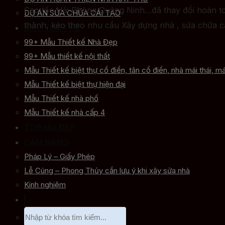
Cao tốc Hải Phòng Quảng Ninh…đã thay đổi hoàn to
DỰ ÁN SỬA CHỮA CẢI TẠO
thành, kéo theo nhu cầu Xây dựng nhà , sửa chữa cải
MẪU THIẾT KẾ
99+ Mẫu Thiết kế Nhà Đẹp
99+ Mẫu thiết kế nội thất
Mẫu Thiết kế biệt thự cổ điển, tân cổ điển, nhà mái thái, má
Mẫu Thiết kế biệt thự hiện đại
Mẫu Thiết kế nhà phố
Mẫu Thiết kế nhà cấp 4
TOP nhà ĐẸP
CẨM NANG
Pháp Lý – Giấy Phép
Lễ Cúng – Phong Thủy cần lưu ý khi xây sửa nhà
Kinh nghiệm