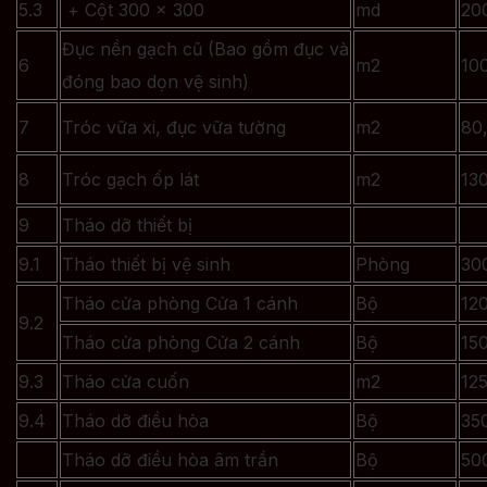
5.3
+ Cột 300 x 300
md
20
Đục nền gạch cũ (Bao gồm đục và
6
m2
10
đóng bao dọn vệ sinh)
7
Tróc vữa xi, đục vữa tường
m2
80
8
Tróc gạch ốp lát
m2
13
9
Tháo dỡ thiết bị
9.1
Tháo thiết bị vệ sinh
Phòng
30
Tháo cửa phòng Cửa 1 cánh
Bộ
12
9.2
Tháo cửa phòng Cửa 2 cánh
Bộ
15
9.3
Tháo cửa cuốn
m2
12
9.4
Tháo dỡ điều hòa
Bộ
35
Tháo dỡ điều hòa âm trần
Bộ
50