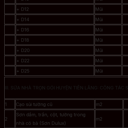
+ D12
Mũi
+ D14
Mũi
+ D16
Mũi
+ D18
Mũi
+ D20
Mũi
+ D22
Mũi
+ D25
Mũi
III. SỬA NHÀ TRỌN GÓI HUYỆN TIÊN LÃNG: CÔNG TÁC 
1
Cạo sủi tường cũ
m2
Sơn dầm, trần, cột, tường trong
2
m2
nhà có bả (Sơn Dulux)