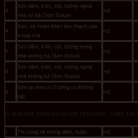
Sơn dầm, trần, cột, tường ngoài
3
m2
nhà có bả (Sơn Dulux)
Sơn, bả hoàn thiện tấm thạch cao
4
m2
trong nhà
Sơn dầm, trần, cột, tường trong
5
m2
nhà không bả (Sơn Dulux)
Sơn dầm, trần, cột, tường ngoài
6
m2
nhà không bả (Sơn Dulux)
Sơn lại nhà cũ (Tường cũ không
8
m2
bả)
IV. SỬA NHÀ TRỌN GÓI HUYỆN TIÊN LÃNG: CÔNG TÁC
1
Thi công hệ thống điện, nước.
m2