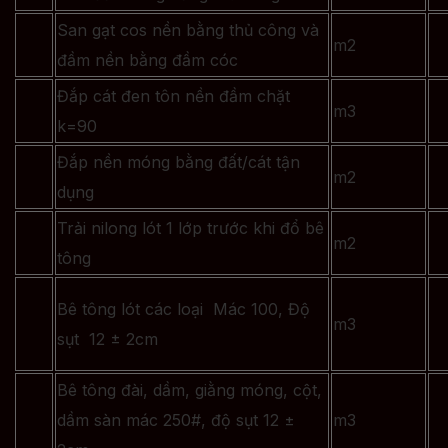
San gạt cos nền bằng thủ công và
m2
đầm nền bằng đầm cóc
Đắp cát đen tôn nền đầm chặt
m3
k=90
Đắp nền móng bằng đất/cát tận
m2
dụng
Trải nilong lót 1 lớp trước khi đổ bê
m2
tông
Bê tông lót các loại Mác 100, Độ
m3
sụt 12 ± 2cm
Bê tông đài, dầm, giằng móng, cột,
dầm sàn mác 250#, độ sụt 12 ±
m3