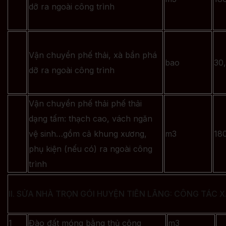
dỡ ra ngoài công trình
Vận chuyển phế thải, xà bần phá
bao
30
dỡ ra ngoài công trình
Vận chuyển phế thải phế thải
dạng tấm: thạch cao, vách ngăn
vệ sinh…gồm cả khung xương,
m3
18
phụ kiện (nếu có) ra ngoài công
trình
II. SỬA NHÀ TRỌN GÓI HUYỆN TIÊN LÃNG: CÔNG TÁC
1
Đào đất móng bằng thủ công
m3