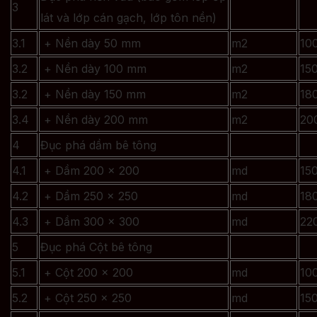
3
lát và lớp cán gạch, lớp tôn nền)
3.1
+ Nền dày 50 mm
m2
10
3.2
+ Nền dày 100 mm
m2
15
3.2
+ Nền dày 150 mm
m2
18
3.4
+ Nền dày 200 mm
m2
20
4
Đục phá dầm bê tông
4.1
+ Dầm 200 x 200
md
15
4.2
+ Dầm 250 x 250
md
18
4.3
+ Dầm 300 x 300
md
22
5
Đục phá Cột bê tông
5.1
+ Cột 200 x 200
md
10
5.2
+ Cột 250 x 250
md
15