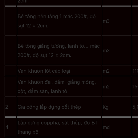
2cm.
Bê tông nền tầng 1 mác 200#, độ
m3
sụt 12 ± 2cm.
Bê tông giằng tường, lanh tô… mác
m3
200#, độ sụt 12 ± 2cm.
Ván khuôn lót các loại
m2
11
Ván khuôn đài, dầm, giằng móng,
m2
15
cột, dầm sàn, lanh tô
2
Gia công lắp dựng cốt thép
Kg
5,
Lắp dựng coppha, sắt thép, đổ BT
4
md
thang bộ