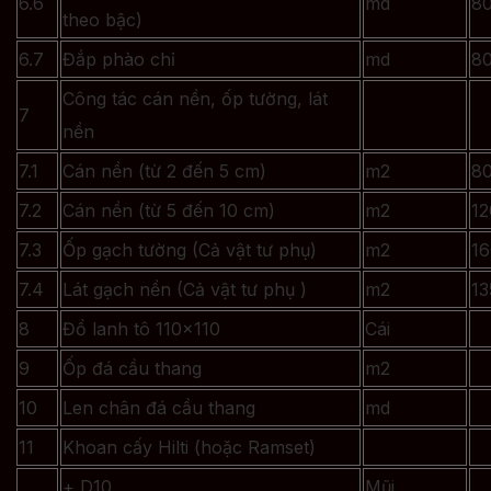
6.6
md
8
theo bậc)
6.7
Đắp phào chỉ
md
8
Công tác cán nền, ốp tường, lát
7
nền
7.1
Cán nền (từ 2 đến 5 cm)
m2
8
7.2
Cán nền (từ 5 đến 10 cm)
m2
12
7.3
Ốp gạch tường (Cả vật tư phụ)
m2
16
7.4
Lát gạch nền (Cả vật tư phụ )
m2
13
8
Đổ lanh tô 110×110
Cái
9
Ốp đá cầu thang
m2
10
Len chân đá cầu thang
md
11
Khoan cấy Hilti (hoặc Ramset)
+ D10
Mũi