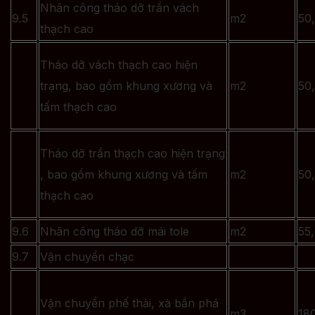
Nhân công tháo dỡ trần vách
9.5
m2
50
thạch cao
Tháo dỡ vách thạch cao hiện
trạng, bao gồm khung xương và
m2
50
tấm thạch cao
Tháo dỡ trần thạch cao hiện trạng
, bao gồm khung xương và tấm
m2
50
thạch cao
9.6
Nhân công tháo dỡ mái tole
m2
55
9.7
Vận chuyển chạc
Vận chuyển phế thải, xà bần phá
m3
18