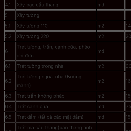
4.1
Xây bậc cầu thang
md
5
Xây tường
5.1
Xây tường 110
m2
14
5.2
Xây tường 220
m2
2
Trát tường, trần, cạnh cửa, phào
6
md
chỉ đơn
6.1
Trát tường trong nhà
m2
9
Trát tường ngoài nhà (Buông
6.2
m2
16
mành)
6.3
Trát trần không phào
m2
15
6.4
Trát cạnh cửa
md
75
6.5
Trát dầm (tất cả các mặt dầm)
md
15
Trát má cầu thang(bản thang tính