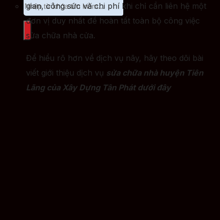
gian, công sức và chi phí khi chỉ cần liên hệ một
đơn vị duy nhất để hoàn tất toàn bộ công việc
sửa chữa nhà cửa.
Để hiểu rõ hơn về dịch vụ nãy, hãy theo dõi bài
viết giới thiệu dịch vụ
sửa chữa nhà huyện Tiên
Lãng của Xây Dựng Tân Phát dưới đây