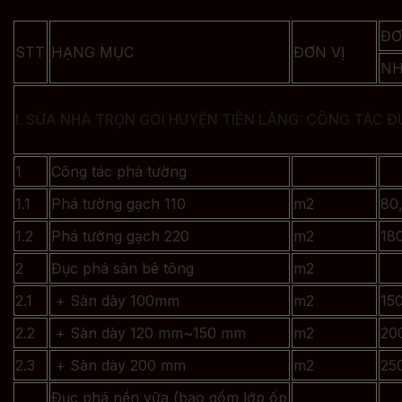
ĐƠ
STT
HẠNG MỤC
ĐƠN VỊ
NH
I. SỬA NHÀ TRỌN GÓI HUYỆN TIÊN LÃNG: CÔNG TÁC 
1
Công tác phá tường
1.1
Phá tường gạch 110
m2
80
1.2
Phá tường gạch 220
m2
18
2
Đục phá sàn bê tông
m2
2.1
+ Sàn dày 100mm
m2
15
2.2
+ Sàn dày 120 mm~150 mm
m2
20
2.3
+ Sàn dày 200 mm
m2
25
Đục phá nền vữa (bao gồm lớp ốp