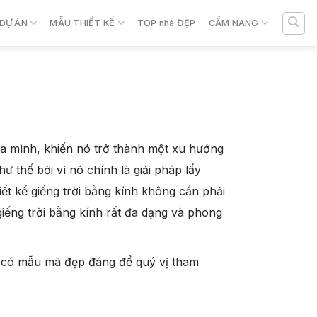
DỰ ÁN
MẪU THIẾT KẾ
TOP nhà ĐẸP
CẨM NANG
của mình, khiến nó trở thành một xu hướng
ư thế bởi vì nó chính là giải pháp lấy
iết kế giếng trời bằng kính không cần phải
giếng trời bằng kính rất đa dạng và phong
ng có mẫu mã đẹp đáng để quý vị tham