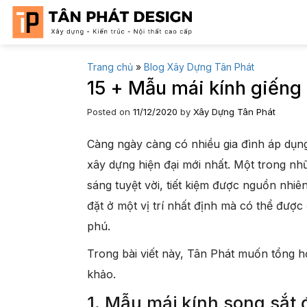
Skip
to
content
Trang chủ
»
Blog Xây Dựng Tân Phát
15 + Mẫu mái kính giếng 
Posted on
11/12/2020
by
Xây Dựng Tân Phát
Càng ngày càng có nhiều gia đình áp dụng 
xây dựng hiện đại mới nhất. Một trong nhữn
sáng tuyệt vời, tiết kiệm được nguồn nhiê
đặt ở một vị trí nhất định mà có thể được
phú.
Trong bài viết này, Tân Phát muốn tổng h
khảo.
1. Mẫu mái kính song sắt 