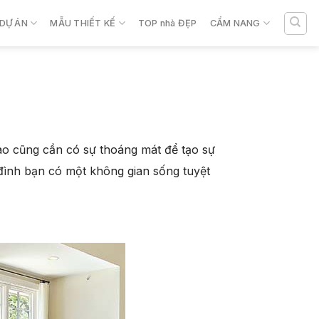
DỰ ÁN
MẪU THIẾT KẾ
TOP nhà ĐẸP
CẨM NANG
nào cũng cần có sự thoáng mát để tạo sự
 đình bạn có một không gian sống tuyệt