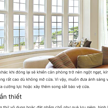
khác khi đóng lại sẽ khiến căn phòng trở nên ngột ngạt, k
ng rất cao dù không mở cửa. Vì vậy, muốn đưa ánh sáng 
ửa cường lực hoặc xây thêm song sắt bảo vệ cửa.
ần thiết
 thứ vô dụng hoặc đặt nhầm chổ như quà lưu niệm, bình 