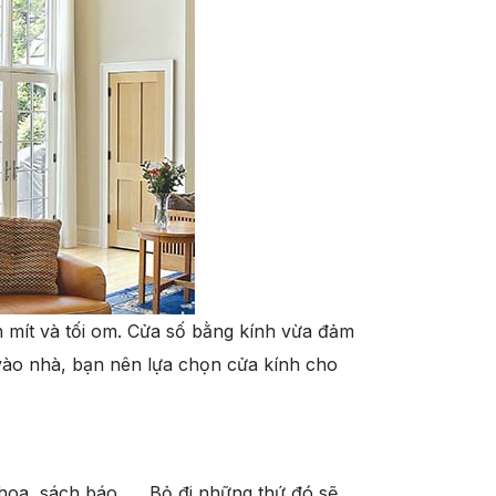
ín mít và tối om. Cửa số bằng kính vừa đảm
vào nhà, bạn nên lựa chọn cửa kính cho
hoa, sách báo, … Bỏ đi những thứ đó sẽ