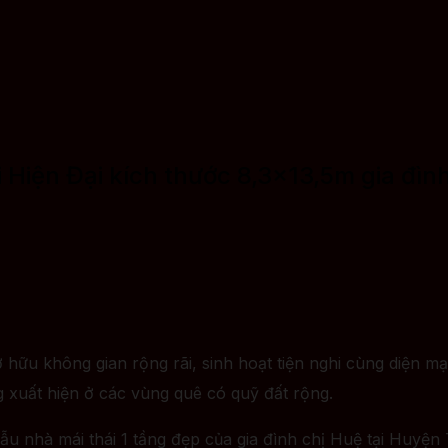
i Hiện Đại kích thước 8,3×13,5m gia đìn
ữu không gian rộng rãi, sinh hoạt tiện nghi cùng diện mạo
g xuất hiện ở các vùng quê có quỹ đất rộng.
ẫu nhà mái thái 1 tầng đẹp của gia đình chị Huệ tại Huyện