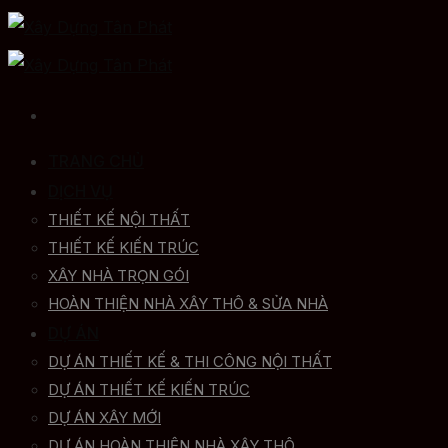
Skip
to
content
TRANG CHỦ
DỊCH VỤ
THIẾT KẾ NỘI THẤT
THIẾT KẾ KIẾN TRÚC
XÂY NHÀ TRỌN GÓI
HOÀN THIỆN NHÀ XÂY THÔ & SỬA NHÀ
DỰ ÁN
DỰ ÁN THIẾT KẾ & THI CÔNG NỘI THẤT
DỰ ÁN THIẾT KẾ KIẾN TRÚC
DỰ ÁN XÂY MỚI
DỰ ÁN HOÀN THIỆN NHÀ XÂY THÔ