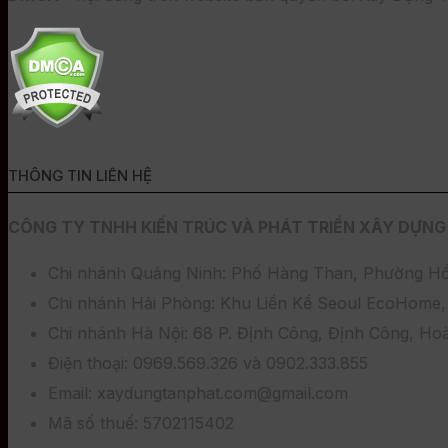
THÔNG TIN LIÊN HỆ
CÔNG TY TNHH KIẾN TRÚC VÀ PHÁT TRIỂN XÂY DỰNG
Chi nhánh Quảng Ninh: Phố Hàng Than, Phường Hồ
Chi nhánh Hải Phòng: Khu Liền Kề Seoul EcoHome, 
Chi nhánh Hà Nội: 68 P. Định Công, Định Công, Ho
Điện thoại: 0969.569.326 và 0902.333.855
Email: xaydungtanphat.com@gmail.com
Mã số thuế: 5702115402