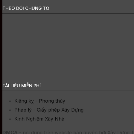
THEO DÕI CHÚNG TÔI
TÀI LIỆU MIỄN PHÍ
Kiêng kỵ - Phong thủy
Pháp lý - Giấy phép Xây Dựng
Kinh Nghiệm Xây Nhà
DMCA
- nội dung trên website bản quyền bởi Xây Dựng T