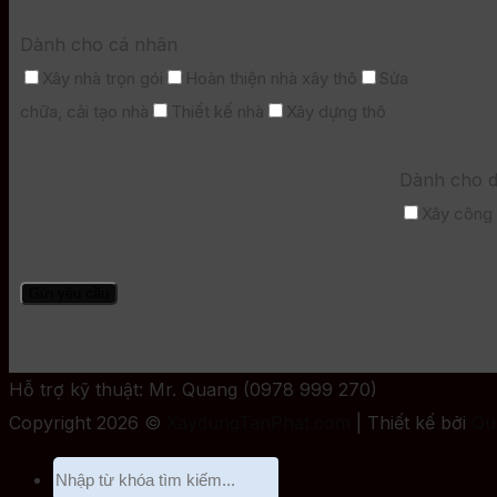
Dành cho cá nhân
Xây nhà trọn gói
Hoàn thiện nhà xây thô
Sửa
chữa, cải tạo nhà
Thiết kế nhà
Xây dựng thô
Dành cho d
Xây công t
Hỗ trợ kỹ thuật: Mr. Quang (0978 999 270)
Copyright 2026 ©
XaydungTanPhat.com
| Thiết kế bởi
Qu