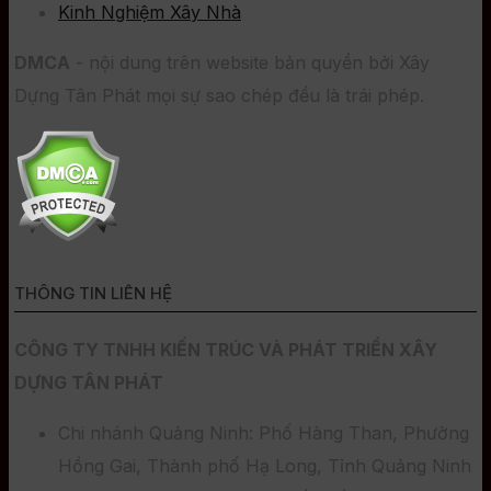
Kinh Nghiệm Xây Nhà
DMCA
- nội dung trên website bản quyền bởi Xây
Dựng Tân Phát mọi sự sao chép đều là trái phép.
THÔNG TIN LIÊN HỆ
CÔNG TY TNHH KIẾN TRÚC VÀ PHÁT TRIỂN XÂY
DỰNG TÂN PHÁT
Chi nhánh Quảng Ninh: Phố Hàng Than, Phường
Hồng Gai, Thành phố Hạ Long, Tỉnh Quảng Ninh