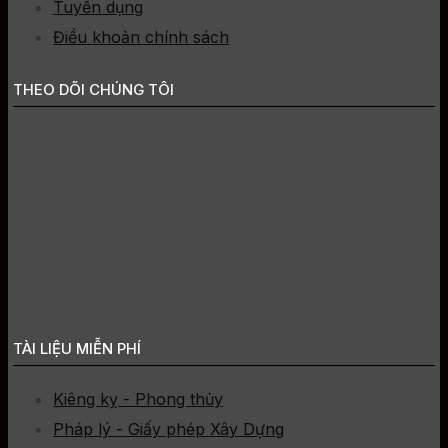
Tuyển dụng
Điều khoản chính sách
THEO DÕI CHÚNG TÔI
TÀI LIỆU MIỄN PHÍ
Kiêng kỵ - Phong thủy
Pháp lý - Giấy phép Xây Dựng