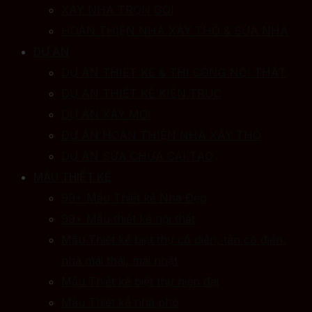
XÂY NHÀ TRỌN GÓI
HOÀN THIỆN NHÀ XÂY THÔ & SỬA NHÀ
DỰ ÁN
DỰ ÁN THIẾT KẾ & THI CÔNG NỘI THẤT
DỰ ÁN THIẾT KẾ KIẾN TRÚC
DỰ ÁN XÂY MỚI
DỰ ÁN HOÀN THIỆN NHÀ XÂY THÔ
DỰ ÁN SỬA CHỮA CẢI TẠO
MẪU THIẾT KẾ
99+ Mẫu Thiết kế Nhà Đẹp
99+ Mẫu thiết kế nội thất
Mẫu Thiết kế biệt thự cổ điển, tân cổ điển,
nhà mái thái, mái nhật
Mẫu Thiết kế biệt thự hiện đại
Mẫu Thiết kế nhà phố