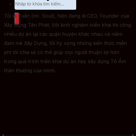
Tôi là Tuân (mr. Soul), hiện đang là CEO, Founder của
Xây Dựng Tân Phát. Với kinh nghiệm triển khai thi công
nhiều dự án tại các quận huyện khác nhau và niềm
đam mê Xây Dựng, tôi hy vọng những kiến thức miễn
phí tôi chia sẻ có thể giúp mọi người thuận lợi hơn
trong quá trình triển khai dự án hay xây dựng Tổ Ấm
thân thương của mình.