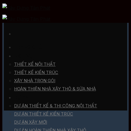
Skip
to
content
TRANG CHỦ
DỊCH VỤ
THIẾT KẾ NỘI THẤT
THIẾT KẾ KIẾN TRÚC
XÂY NHÀ TRỌN GÓI
HOÀN THIỆN NHÀ XÂY THÔ & SỬA NHÀ
DỰ ÁN
DỰ ÁN THIẾT KẾ & THI CÔNG NỘI THẤT
DỰ ÁN THIẾT KẾ KIẾN TRÚC
DỰ ÁN XÂY MỚI
DỰ ÁN HOÀN THIỆN NHÀ XÂY THÔ