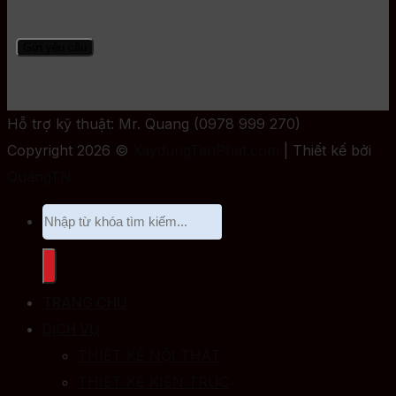
Hỗ trợ kỹ thuật: Mr. Quang (0978 999 270)
Copyright 2026 ©
XaydungTanPhat.com
| Thiết kế bởi
QuangTN
TRANG CHỦ
DỊCH VỤ
THIẾT KẾ NỘI THẤT
THIẾT KẾ KIẾN TRÚC