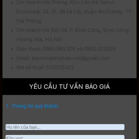
Chi nhánh Hải Phòng: Khu Liền Kề Seoul
EcoHome, QL 10, Xã Lê Lợi, Quận An Dương, TP
Hải Phòng
Chi nhánh Hà Nội: 68 P. Định Công, Định Công,
Hoàng Mai, Hà Nội
Điện thoại: 0969.569.326 và 0902.333.855
Email: xaydungtanphat.com@gmail.com
Mã số thuế: 5702115402
YÊU CẦU TƯ VẤN BÁO GIÁ
1. Thông tin quý khách