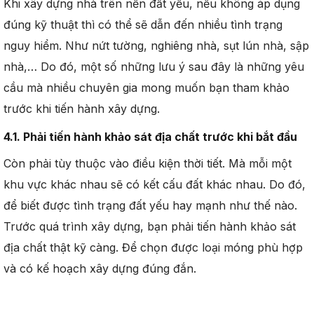
Khi xây dựng nhà trên nền đất yếu, nếu không áp dụng
đúng kỹ thuật thì có thể sẽ dẫn đến nhiều tình trạng
nguy hiểm. Như nứt tường, nghiêng nhà, sụt lún nhà, sập
nhà,… Do đó, một số những lưu ý sau đây là những yêu
cầu mà nhiều chuyên gia mong muốn bạn tham khảo
trước khi tiến hành xây dựng.
4.1. Phải tiến hành khảo sát địa chất trước khi bắt đầu
Còn phải tùy thuộc vào điều kiện thời tiết. Mà mỗi một
khu vực khác nhau sẽ có kết cấu đất khác nhau. Do đó,
để biết được tình trạng đất yếu hay mạnh như thế nào.
Trước quá trình xây dựng, bạn phải tiến hành khảo sát
địa chất thật kỹ càng. Để chọn được loại móng phù hợp
và có kế hoạch xây dựng đúng đắn.