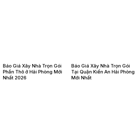
Báo Giá Xây Nhà Trọn Gói
Báo Giá Xây Nhà Trọn Gói
Phần Thô ở Hải Phòng Mới
Tại Quận Kiến An Hải Phòng
Nhất 2026
Mới Nhất