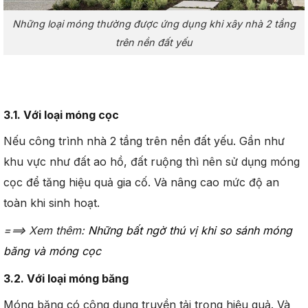
Những loại móng thường được ứng dụng khi xây nhà 2 tầng
trên nền đất yếu
3.1. Với loại móng cọc
Nếu công trình nhà 2 tầng trên nền đất yếu. Gần như
khu vực như đất ao hồ, đất ruộng thì nên sử dụng móng
cọc để tăng hiệu quả gia cố. Và nâng cao mức độ an
toàn khi sinh hoạt.
===> Xem thêm:
Những bất ngờ thú vị khi so sánh móng
băng và móng cọc
3.2. Với loại móng băng
Móng băng có công dụng truyền tải trọng hiệu quả. Và