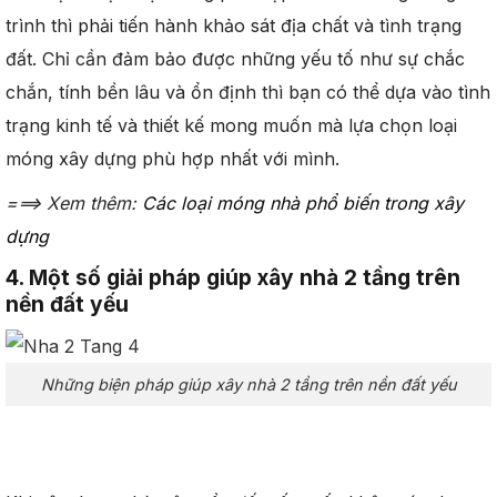
trình thì phải tiến hành khảo sát địa chất và tình trạng
đất. Chỉ cần đảm bảo được những yếu tố như sự chắc
chắn, tính bền lâu và ổn định thì bạn có thể dựa vào tình
trạng kinh tế và thiết kế mong muốn mà lựa chọn loại
móng xây dựng phù hợp nhất với mình.
===> Xem thêm:
Các loại móng nhà phổ biến trong xây
dựng
4. Một số giải pháp giúp xây nhà 2 tầng trên
nền đất yếu
Những biện pháp giúp xây nhà 2 tầng trên nền đất yếu