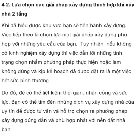
4.2. Lựa chọn các giải pháp xây dựng thích hợp khi xây
nhà 2 tầng
Khi đã hiểu được khu vực bạn sẽ tiến hành xây dựng.
Việc tiếp theo là chọn lựa một giải pháp xây dựng phù
hợp với những yêu cầu của bạn. Tuy nhiên, nếu không
có kinh nghiệm xây dựng thì việc dẫn tới những tình
trạng chọn nhầm phương pháp thực hiện hoặc làm
không đúng và kịp kế hoạch đã được đặt ra là một việc
hết sức bình thường.
Do đó, để có thể tiết kiệm thời gian, nhân công và sức
lực. Bạn có thể tìm đến những dịch vụ xây dựng nhà cửa
uy tín để được tư vấn và hỗ trợ chọn ra phương pháp
xây dựng đúng đắn và phù hợp nhất với nền đất nhà
bạn.