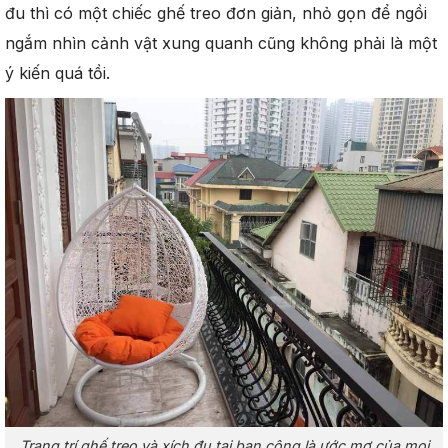
đu thì có một chiếc ghế treo đơn giản, nhỏ gọn để ngồi
ngắm nhìn cảnh vật xung quanh cũng không phải là một
ý kiến quá tồi.
Trang trí ghế treo và xích đu tại ban công là ước mơ của mọi