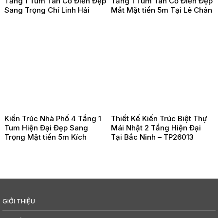
Tầng 1 Tum Tân Cổ Điển Đẹp
Tầng 1 Tum Tân Cổ Điển Đẹp
Sang Trọng Chí Linh Hải
Mắt Mặt tiền 5m Tại Lê Chân
Dương – TP260203
Hải Phòng -TP260202
Kiến Trúc Nhà Phố 4 Tầng 1
Thiết Kế Kiến Trúc Biệt Thự
Tum Hiện Đại Đẹp Sang
Mái Nhật 2 Tầng Hiện Đại
Trọng Mặt tiền 5m Kích
Tại Bắc Ninh – TP26013
Thước 5x18m Tại Đồ Sơn Hải
Phòng – TP26021
GIỚI THIỆU