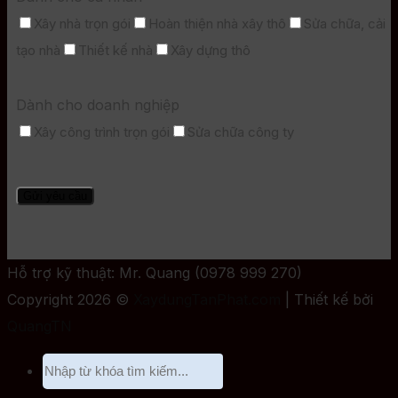
Xây nhà trọn gói
Hoàn thiện nhà xây thô
Sửa chữa, cải
tạo nhà
Thiết kế nhà
Xây dựng thô
Dành cho doanh nghiệp
Xây công trình trọn gói
Sửa chữa công ty
Hỗ trợ kỹ thuật: Mr. Quang (0978 999 270)
Copyright 2026 ©
XaydungTanPhat.com
| Thiết kế bởi
QuangTN