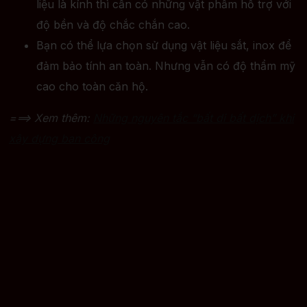
liệu là kính thì cần có những vật phẩm hỗ trợ với
độ bền và độ chắc chắn cao.
Bạn có thể lựa chọn sử dụng vật liệu sắt, inox để
đảm bảo tính an toàn. Nhưng vẫn có độ thẩm mỹ
cao cho toàn căn hộ.
===> Xem thêm:
Những nguyên tắc “bất di bất dịch” khi
xây dựng ban công