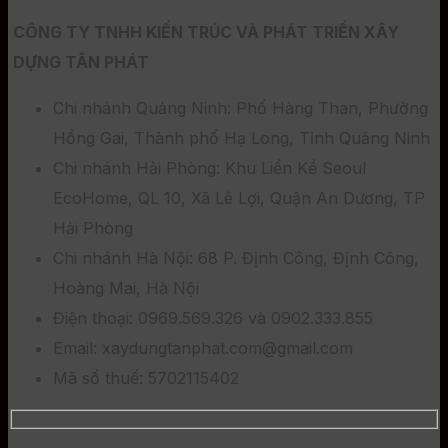
CÔNG TY TNHH KIẾN TRÚC VÀ PHÁT TRIỂN XÂY
DỰNG TÂN PHÁT
Chi nhánh Quảng Ninh: Phố Hàng Than, Phường
Hồng Gai, Thành phố Hạ Long, Tỉnh Quảng Ninh
Chi nhánh Hải Phòng: Khu Liền Kề Seoul
EcoHome, QL 10, Xã Lê Lợi, Quận An Dương, TP
Hải Phòng
Chi nhánh Hà Nội: 68 P. Định Công, Định Công,
Hoàng Mai, Hà Nội
Điện thoại: 0969.569.326 và 0902.333.855
Email: xaydungtanphat.com@gmail.com
Mã số thuế: 5702115402