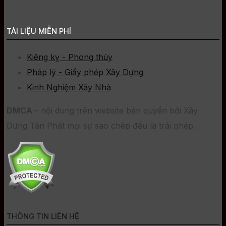
TÀI LIỆU MIỄN PHÍ
Kiêng kỵ - Phong thủy
Pháp lý - Giấy phép Xây Dựng
Kinh Nghiệm Xây Nhà
DMCA
- nội dung trên website bản quyền bởi Xây
Dựng Tân Phát mọi sự sao chép đều là trái phép.
THÔNG TIN LIÊN HỆ