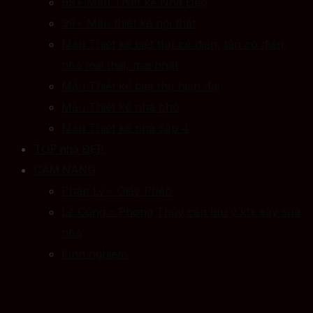
99+ Mẫu Thiết kế Nhà Đẹp
99+ Mẫu thiết kế nội thất
Mẫu Thiết kế biệt thự cổ điển, tân cổ điển,
nhà mái thái, mái nhật
Mẫu Thiết kế biệt thự hiện đại
Mẫu Thiết kế nhà phố
Mẫu Thiết kế nhà cấp 4
TOP nhà ĐẸP
CẨM NANG
Pháp Lý – Giấy Phép
Lễ Cúng – Phong Thủy cần lưu ý khi xây sửa
nhà
Kinh nghiệm