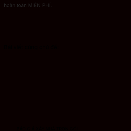
hoàn toàn MIỄN PHÍ.
Bài viết cùng chủ đề:
BÁO GIÁ XÂY NHÀ TRỌN GÓI