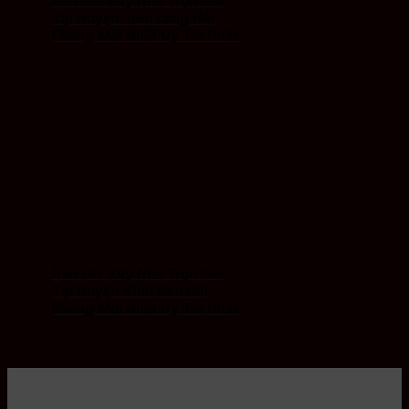
Báo Giá Xây Nhà Trọn Gói
Tại Huyện Tiên Lãng Hải
Phòng Mới Nhất Uy Tín Chất
Lượng
Báo Giá Xây Nhà Trọn Gói
Tại Huyện Vĩnh Bảo Hải
Phòng Mới Nhất Uy Tín Chất
Lượng