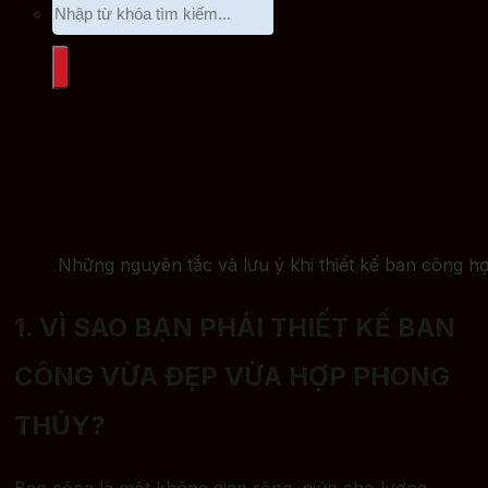
Những nguyên tắc và lưu ý khi thiết kế ban công h
1. VÌ SAO BẠN PHẢI THIẾT KẾ BAN
CÔNG VỪA ĐẸP VỪA HỢP PHONG
THỦY?
Ban công là một không gian rộng, giúp cho lượng