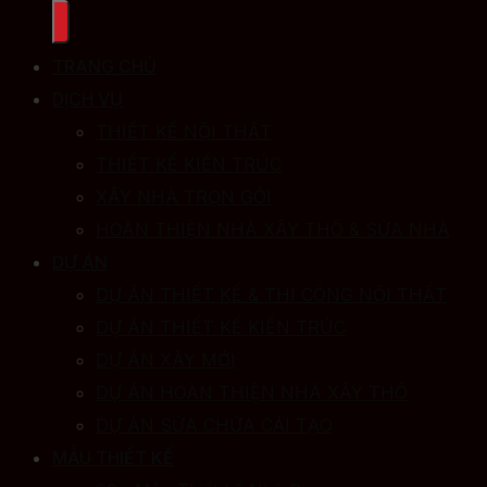
TRANG CHỦ
DỊCH VỤ
THIẾT KẾ NỘI THẤT
THIẾT KẾ KIẾN TRÚC
XÂY NHÀ TRỌN GÓI
HOÀN THIỆN NHÀ XÂY THÔ & SỬA NHÀ
DỰ ÁN
DỰ ÁN THIẾT KẾ & THI CÔNG NỘI THẤT
DỰ ÁN THIẾT KẾ KIẾN TRÚC
DỰ ÁN XÂY MỚI
DỰ ÁN HOÀN THIỆN NHÀ XÂY THÔ
DỰ ÁN SỬA CHỮA CẢI TẠO
MẪU THIẾT KẾ