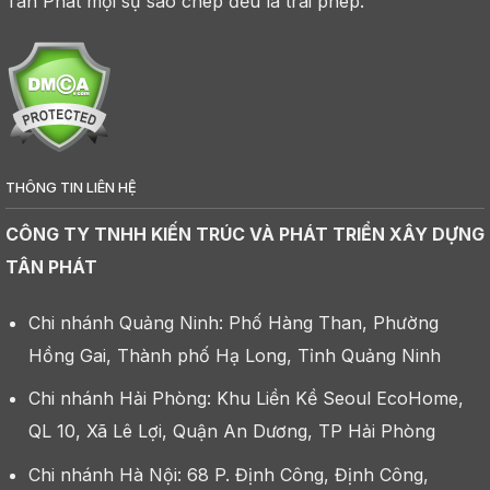
Tân Phát mọi sự sao chép đều là trái phép.
THÔNG TIN LIÊN HỆ
CÔNG TY TNHH KIẾN TRÚC VÀ PHÁT TRIỂN XÂY DỰNG
TÂN PHÁT
Chi nhánh Quảng Ninh: Phố Hàng Than, Phường
Hồng Gai, Thành phố Hạ Long, Tỉnh Quảng Ninh
Chi nhánh Hải Phòng: Khu Liền Kề Seoul EcoHome,
QL 10, Xã Lê Lợi, Quận An Dương, TP Hải Phòng
Chi nhánh Hà Nội: 68 P. Định Công, Định Công,