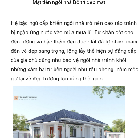
Mặt tiền ngôi nhà Bố trí đẹp mắt
Hệ bậc ngũ cấp khiến ngôi nhà trở nên cao ráo tránh
bị ngập úng nước vào mùa mưa lũ. Từ chân cột cho
đến tường và bậc thềm đều được lát đá tự nhiên man
đến vẻ đẹp sang trọng, lộng lẫy thể hiện sự đẳng cấp
của gia chủ cũng như bảo vệ ngôi nhà tránh khỏi
những xâm hại từ bên ngoài như rêu phong, nấm mố
giữ lại vẻ đẹp trường tồn cùng thời gian.