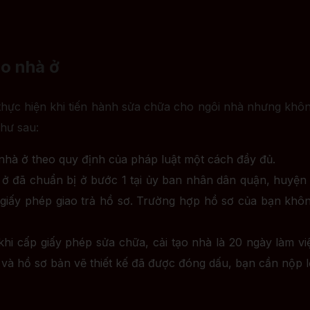
ạo nhà ở
 thực hiện khi tiến hành sửa chữa cho ngôi nhà nhưng không
như sau:
nhà ở theo quy định của pháp luật một cách đầy đủ.
ở đã chuẩn bị ở bước 1 tại ủy ban nhân dân quận, huyện 
giấy phép giao trả hồ sơ. Trường hợp hồ sơ của bạn không 
 khi cấp giấy phép sửa chữa, cải tạo nhà là 20 ngày làm v
à hồ sơ bản vẽ thiết kế đã được đóng dấu, bạn cần nộp lệ