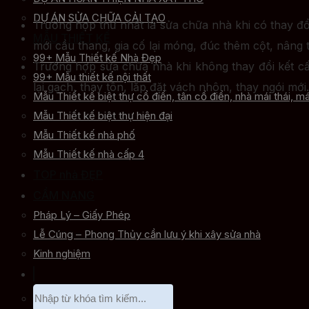
DỰ ÁN SỬA CHỮA CẢI TẠO
Trường hợp thứ nhất là sửa chữa nhà khi có thay đổ
MẪU THIẾT KẾ
mới cầu thang, gia cố lại móng, đúc thêm cột, nâng 
99+ Mẫu Thiết kế Nhà Đẹp
Trường hợp sửa chữa nhà khi không thay đổi kết cấ
99+ Mẫu thiết kế nội thất
lại gạch, thay tôn, lắp đặt vách nhôm, thay ngói mớ
Mẫu Thiết kế biệt thự cổ điển, tân cổ điển, nhà mái thái, má
Mẫu Thiết kế biệt thự hiện đại
Mẫu Thiết kế nhà phố
Mẫu Thiết kế nhà cấp 4
TOP nhà ĐẸP
CẨM NANG
Pháp Lý – Giấy Phép
Lễ Cúng – Phong Thủy cần lưu ý khi xây sửa nhà
Kinh nghiệm