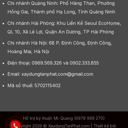
Chi nhánh Quảng Ninh: Phố Hàng Than, Phường
Hồng Gai, Thành phố Hạ Long, Tỉnh Quảng Ninh
Chi nhánh Hải Phòng: Khu Liền Kề Seoul EcoHome,
QL 10, Xã Lê Lợi, Quận An Dương, TP Hải Phòng
Chi nhánh Hà Nội: 68 P. Định Công, Định Công,
Hoàng Mai, Hà Nội
Điện thoại: 0969.569.326 và 0902.333.855
Email: xaydungtanphat.com@gmail.com
Mã số thuế: 5702115402
Hỗ trợ kỹ thuật: Mr. Quang (0978 999 270)
Copyright 2026 ©
XaydungTanPhat.com
| Thiết kế bởi