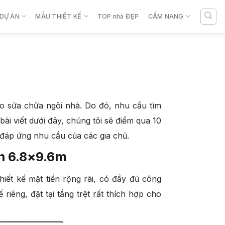
DỰ ÁN
MẪU THIẾT KẾ
TOP nhà ĐẸP
CẨM NANG
o sửa chữa ngôi nhà. Do đó, nhu cầu tìm
ài viết dưới đây, chúng tôi sẽ điểm qua 10
 đáp ứng nhu cầu của các gia chủ.
ích 6.8×9.6m
iết kế mặt tiền rộng rãi, có đầy đủ công
iêng, đặt tại tầng trệt rất thích hợp cho