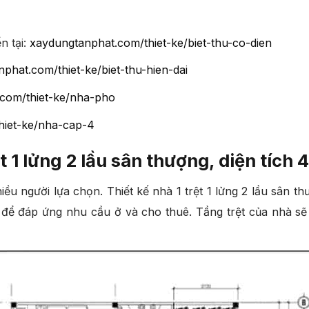
n tại:
xaydungtanphat.com/thiet-ke/biet-thu-co-dien
phat.com/thiet-ke/biet-thu-hien-dai
com/thiet-ke/nha-pho
hiet-ke/nha-cap-4
t 1 lửng 2 lầu sân thượng, diện tích
ều người lựa chọn. Thiết kế nhà 1 trệt 1 lửng 2 lầu sân t
để đáp ứng nhu cầu ở và cho thuê. Tầng trệt của nhà sẽ 